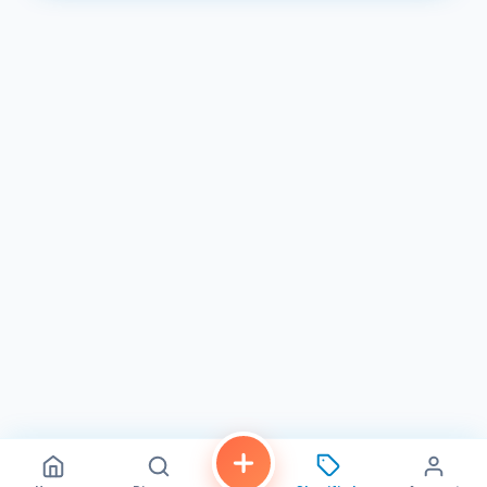
- tiệm: - 8 ghế Pedicure - 6 bàn Nail - Diện tích khoảng 1,200
sqft - Rent+CAM: $3,750/tháng - Giá sang: $116,000 - Phù
hợp cho anh/chị muốn tiếp quản và kinh doanh ngay - Thank
you!