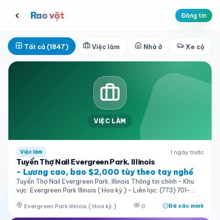
Rao vặt
Đăng tin
Tất cả
(
1847
)
Việc làm
Nhà ở
Xe cộ
VIỆC LÀM
1 ngày trước
Việc làm
Tuyển Thợ Nail Evergreen Park, Illinois
- Lương cao, bao $2,000 tùy theo tay nghề
Tuyển Thợ Nail Evergreen Park, Illinois Thông tin chính - Khu
vực: Evergreen Park Illinois ( Hoa kỳ ) - Liên lạc: (773) 701-
2833 - Giá/Rent/Lương: - Lương cao, bao $2,000 tùy theo
Evergreen Park Illinois ( Hoa kỳ )
0
Đã xác minh
tay nghề - Địa chỉ: 2601 95th St - Loại tin: Tuyển dụng / cần
thợ Chi tiết Thông tin tuyển thợ cần biết - Khu vực: Evergreen