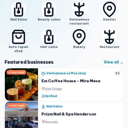
Nail Salon
Beauty salon
Vietnamese
Dentist
restaurant
Auto repair
Hair salon
Bakery
Restaurant
shop
Featured businesses
View all →
★ FEATURED
Vietnamese coffee shop
$$
Em Coffee House - Mira Mesa
San Diego
Verified
★ FEATURED
Nail Salon
Prizm Nail & Spa Henderson
Nevada