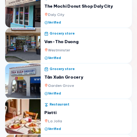
The Mochi Donut Shop Daly City
Daly City
Verified
Grocery store
Van-Tho Duong
Westminster
Verified
Grocery store
Tân Xuân Grocery
Garden Grove
Verified
Restaurant
Piatti
La Jolla
Verified