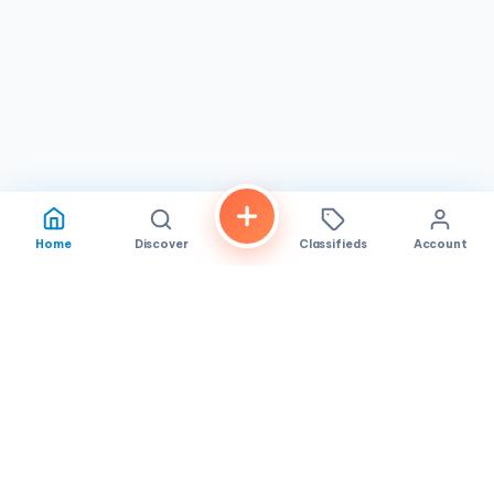
Home
Discover
Classifieds
Account
FindALoco
Vietnamese businesses, local services and classifieds across
America.
About
Contact
Privacy
TOS