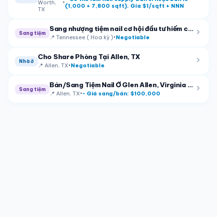
Worth,
•
(1,000 + 7,800 sqft). Gía $1/sqft + NNN
TX
Sang nhượng tiệm nail cơ hội đầu tư hiếm có tại Nolensville, Tennessee
Sang tiệm
📍
Tennessee ( Hoa kỳ )
•
Negotiable
Cho Share Phòng Tại Allen, TX
Nhà ở
📍
Allen, TX
•
Negotiable
Bán/Sang Tiệm Nail Ở Glen Allen, Virginia – 7 bàn, 8 ghế
Sang tiệm
📍
Allen, TX
•
- Giá sang/bán: $100,000