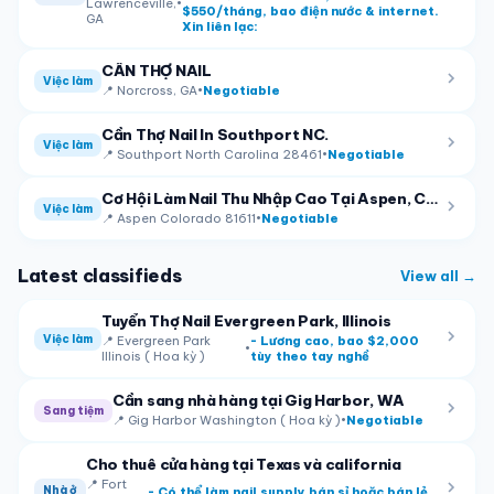
Lawrenceville,
•
$550/tháng, bao điện nước & internet.
GA
Xin liên lạc:
CẦN THỢ NAIL
Việc làm
📍
Norcross, GA
•
Negotiable
Cần Thợ Nail In Southport NC.
Việc làm
📍
Southport North Carolina 28461
•
Negotiable
Cơ Hội Làm Nail Thu Nhập Cao Tại Aspen, Colorado – Mùa Cao Điểm
Việc làm
📍
Aspen Colorado 81611
•
Negotiable
Latest classifieds
View all →
Tuyển Thợ Nail Evergreen Park, Illinois
Việc làm
📍
Evergreen Park
- Lương cao, bao $2,000
•
Illinois ( Hoa kỳ )
tùy theo tay nghề
Cần sang nhà hàng tại Gig Harbor, WA
Sang tiệm
📍
Gig Harbor Washington ( Hoa kỳ )
•
Negotiable
Cho thuê cửa hàng tại Texas và california
📍
Fort
Nhà ở
- Có thể làm nail supply bán sỉ hoặc bán lẻ