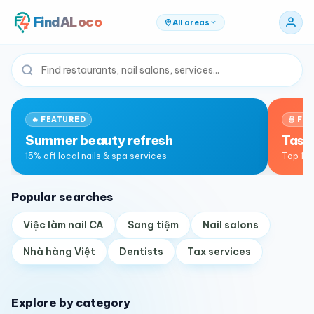
FindALoco
All areas
🔥 FEATURED
🍜 FO
Summer beauty refresh
Tast
15% off local nails & spa services
Top 10 
Popular searches
Việc làm nail CA
Sang tiệm
Nail salons
Nhà hàng Việt
Dentists
Tax services
Explore by category