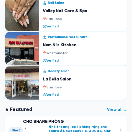
Nail Salon
Valley Nail Care & Spa
San Jose
Verified
Vietnamese restaurant
Nam Ni's Kitchen
Westminster
Verified
Beauty salon
La Bella Salon
San Jose
Verified
★ Featured
View all →
CHO SHARE PHÒNG
Nhà thoáng, có 1 phòng rộng cho
📍
Nhà ở
share ở Lawreceville, 30044. Giá: