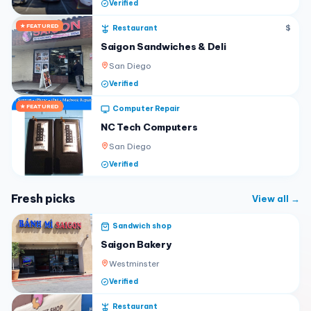
Verified
★ FEATURED
Restaurant
$
Saigon Sandwiches & Deli
San Diego
Verified
★ FEATURED
Computer Repair
NC Tech Computers
San Diego
Verified
Fresh picks
View all →
Sandwich shop
Saigon Bakery
Westminster
Verified
Restaurant