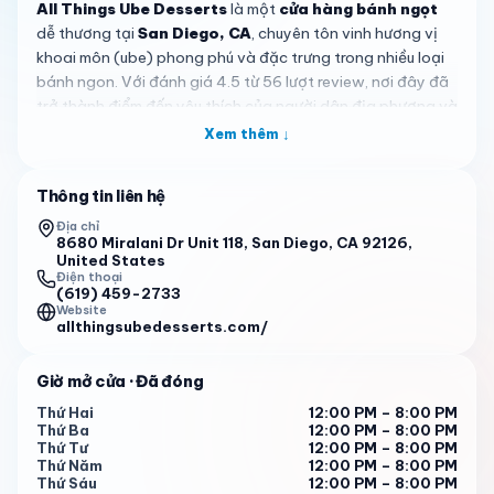
All Things Ube Desserts
là một
cửa hàng bánh ngọt
dễ thương tại
San Diego, CA
, chuyên tôn vinh hương vị
khoai môn (ube) phong phú và đặc trưng trong nhiều loại
bánh ngon. Với đánh giá 4.5 từ 56 lượt review, nơi đây đã
trở thành điểm đến yêu thích của người dân địa phương và
du khách, mang đến sự ngọt ngào vượt xa bánh ngọt
Xem thêm ↓
thông thường, đậm chất sáng tạo Philippines giữa lòng
San Diego.
Thông tin liên hệ
Thực đơn nổi bật với các món đặc trưng thể hiện sự đa
Địa chỉ
dạng của khoai môn, bao gồm ube mochi bricks được
8680 Miralani Dr Unit 118, San Diego, CA 92126,
United States
khách hàng yêu thích gọi là
món yêu thích mọi thời đại
,
Điện thoại
cùng với ube cheesecake bites, cookies, brownies, và halo
(619) 459-2733
Website
halo truyền thống. Mỗi món bánh được chế biến để làm nổi
allthingsubedesserts.com/
bật vị ngọt tự nhiên và màu tím rực rỡ của khoai môn, tạo
ra trải nghiệm vừa ngon mắt vừa vừa miệng cho bất kỳ ai
Giờ mở cửa
· Đã đóng
thích đồ ngọt.
Thứ Hai
12:00 PM – 8:00 PM
Điều thực sự làm nên sự khác biệt của
All Things Ube
Thứ Ba
12:00 PM – 8:00 PM
Desserts
là không khí ấm áp và thân thiện, nơi nhân viên
Thứ Tư
12:00 PM – 8:00 PM
Thứ Năm
12:00 PM – 8:00 PM
luôn được khen ngợi là
những người ngọt ngào
, đổ cả tình
Thứ Sáu
12:00 PM – 8:00 PM