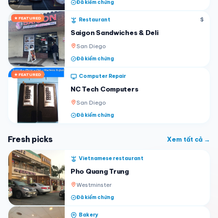
Đã kiểm chứng
★ FEATURED
Restaurant
$
Saigon Sandwiches & Deli
San Diego
Đã kiểm chứng
★ FEATURED
Computer Repair
NC Tech Computers
San Diego
Đã kiểm chứng
Fresh picks
Xem tất cả →
Vietnamese restaurant
Pho Quang Trung
Westminster
Đã kiểm chứng
Bakery