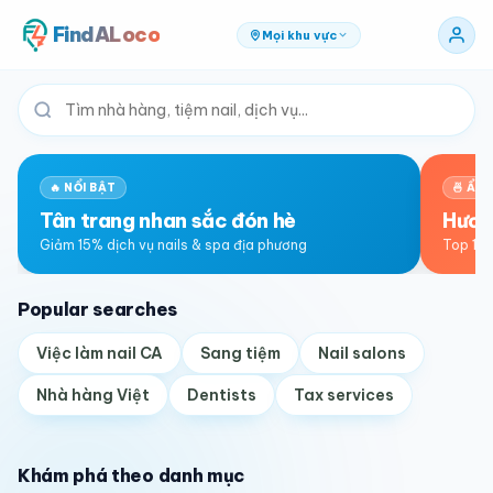
FindALoco
Mọi khu vực
🔥 NỔI BẬT
🍜 ẨM
Tân trang nhan sắc đón hè
Hươn
Giảm 15% dịch vụ nails & spa địa phương
Top 10 
Popular searches
Việc làm nail CA
Sang tiệm
Nail salons
Nhà hàng Việt
Dentists
Tax services
Khám phá theo danh mục