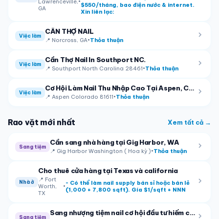
Lawrenceville,
•
$550/tháng, bao điện nước & internet.
GA
Xin liên lạc:
CẦN THỢ NAIL
Việc làm
📍
Norcross, GA
•
Thỏa thuận
Cần Thợ Nail In Southport NC.
Việc làm
📍
Southport North Carolina 28461
•
Thỏa thuận
Cơ Hội Làm Nail Thu Nhập Cao Tại Aspen, Colorado – Mùa Cao Điểm
Việc làm
📍
Aspen Colorado 81611
•
Thỏa thuận
Rao vặt mới nhất
Xem tất cả →
Cần sang nhà hàng tại Gig Harbor, WA
Sang tiệm
📍
Gig Harbor Washington ( Hoa kỳ )
•
Thỏa thuận
Cho thuê cửa hàng tại Texas và california
📍
Fort
Nhà ở
- Có thể làm nail supply bán sỉ hoặc bán lẻ
Worth,
•
(1,000 + 7,800 sqft). Gía $1/sqft + NNN
TX
Sang nhượng tiệm nail cơ hội đầu tư hiếm có tại Nolensville, Tennessee
Sang tiệm