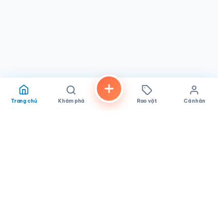
Trang chủ
Khám phá
Rao vặt
Cá nhân
FindALoco
Vietnamese businesses, local services and classifieds across
America.
About
Contact
Privacy
TOS