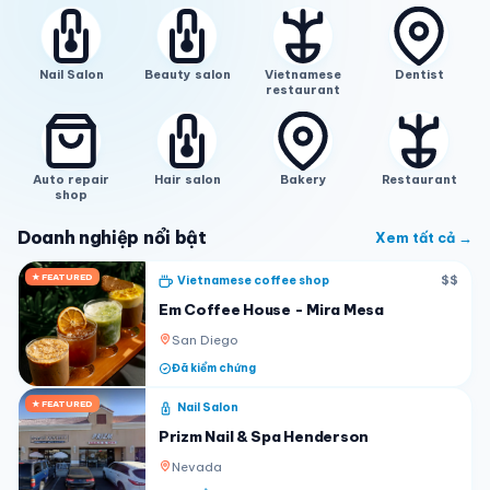
Nail Salon
Beauty salon
Vietnamese
Dentist
restaurant
Auto repair
Hair salon
Bakery
Restaurant
shop
Doanh nghiệp nổi bật
Xem tất cả →
★ FEATURED
Vietnamese coffee shop
$$
Em Coffee House - Mira Mesa
San Diego
Đã kiểm chứng
★ FEATURED
Nail Salon
Prizm Nail & Spa Henderson
Nevada