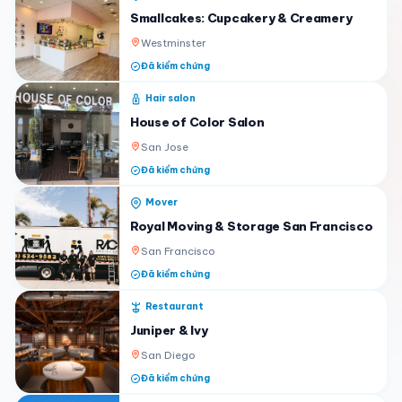
Smallcakes: Cupcakery & Creamery
Westminster
Đã kiểm chứng
Hair salon
House of Color Salon
San Jose
Đã kiểm chứng
Mover
Royal Moving & Storage San Francisco
San Francisco
Đã kiểm chứng
Restaurant
Juniper & Ivy
San Diego
Đã kiểm chứng