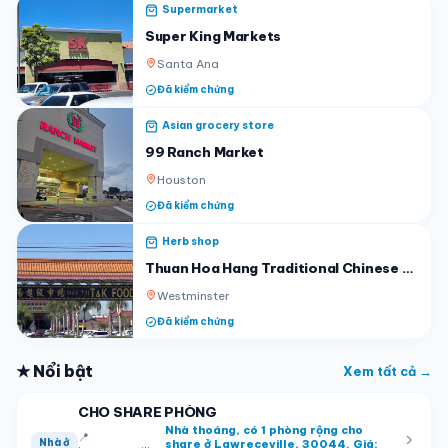
Supermarket
Super King Markets
Santa Ana
Đã kiểm chứng
Asian grocery store
99 Ranch Market
Houston
Đã kiểm chứng
Herb shop
Thuan Hoa Hang Traditional Chinese Herbals/Silkie
Westminster
Đã kiểm chứng
★ Nổi bật
Xem tất cả →
CHO SHARE PHÒNG
Nhà thoáng, có 1 phòng rộng cho
📍
Nhà ở
share ở Lawreceville, 30044. Giá: