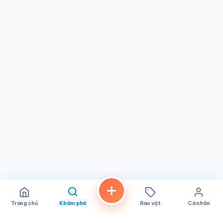
khách hàng khiến họ trở thành sự lựa chọn nổi bật cho bất
kỳ ai cần dịch vụ sửa chữa và bảo dưỡng ô tô đáng tin
cậy.
Trang chủ
Khám phá
Rao vặt
Cá nhân