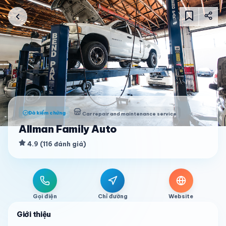
Đã kiểm chứng
Car repair and maintenance service
Allman Family Auto
4.9
(
116
đánh giá
)
Gọi điện
Chỉ đường
Website
Giới thiệu