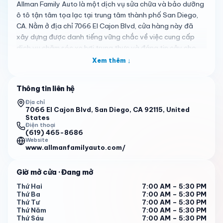
Allman Family Auto là một dịch vụ sửa chữa và bảo dưỡng
ô tô tận tâm tọa lạc tại trung tâm thành phố San Diego,
CA. Nằm ở địa chỉ 7066 El Cajon Blvd, cửa hàng này đã
xây dựng được danh tiếng vững chắc về việc cung cấp
dịch vụ chăm sóc xe hơi trung thực và đáng tin cậy cho
cộng đồng địa phương. Dù bạn cần bảo dưỡng định kỳ
Xem thêm ↓
hay sửa chữa phức tạp, họ mang đến không gian thân
thiện nơi khách hàng cảm thấy được trân trọng và thông
Thông tin liên hệ
tin đầy đủ trong suốt quá trình.
Địa chỉ
Với đánh giá ấn tượng 4,9 sao từ 116 đánh giá, Allman
7066 El Cajon Blvd, San Diego, CA 92115, United
States
Family Auto nổi bật là sự lựa chọn đáng tin cậy cho chủ sở
Điện thoại
hữu xe hơi. Khách hàng liên tục ca ngợi cửa hàng về sự
(619) 465-8686
Website
minh bạch, giá cả hợp lý và dịch vụ nhanh chóng, biến nó
www.allmanfamilyauto.com/
thành điểm đến yêu thích cho các gia đình và cá nhân.
Các đánh giá nhấn mạnh cách đội ngũ, bao gồm Rusty,
Giờ mở cửa
· Đang mở
luôn vượt trội để đảm bảo mỗi lần ghé thăm đều không
phiền phức và hài lòng, thường giải quyết vấn đề hiệu quả
Thứ Hai
7:00 AM – 5:30 PM
Thứ Ba
7:00 AM – 5:30 PM
mà không bán thêm không cần thiết.
Thứ Tư
7:00 AM – 5:30 PM
Thứ Năm
7:00 AM – 5:30 PM
Đội ngũ tại Allman Family Auto xử lý nhiều loại công việc
Thứ Sáu
7:00 AM – 5:30 PM