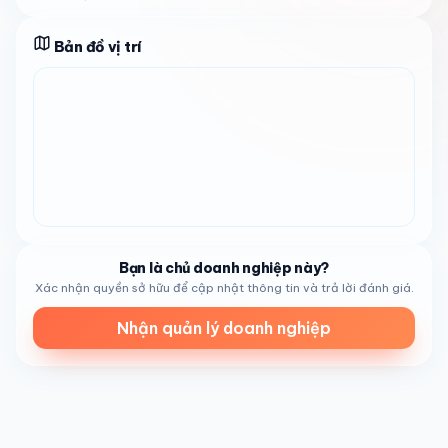
quyện hoàn hảo với đồ ăn. Không gian
ấm cúng và thân
thiện
, với đội ngũ nhân viên lịch sự, chu đáo, đảm bảo mỗi
lần ghé thăm đều dễ chịu. Đây là nơi nhộn nhịp, đặc biệt
Bản đồ vị trí
vào buổi sáng, khi người dân địa phương dừng lại thưởng
thức bữa sáng nhanh gọn trước khi bắt đầu ngày mới.
Doanh nghiệp này lý tưởng cho nhân viên bận rộn tìm kiếm
bữa sáng nhanh chóng nhưng chính gốc, các gia đình
mong muốn bữa trưa ngon miệng và giá cả phải chăng, và
người ăn chay khao khát các món chay chất lượng cao.
Bên cạnh đó, với vai trò
nhà cung cấp nước đóng chai
,
nó phục vụ những người cần đổ đầy bình nước, biến nơi
đây thành điểm mua sắm một điểm đến tiện lợi cho cả đồ
Bạn là chủ doanh nghiệp này?
ăn và nhu cầu thiết yếu tại khu vực
San Diego
.
Xác nhận quyền sở hữu để cập nhật thông tin và trả lời đánh giá.
Mở cửa hàng ngày từ 8:00 sáng đến 7:00 tối,
Avian
Nhận quản lý doanh nghiệp
Water and Banh Mi Sandwich
chào đón bạn đến trải
nghiệm sự tận tâm với sự tươi ngon và hương vị. Dù bạn
thèm một chiếc bánh mì Việt Nam kinh điển hay cần dịch
vụ nước đóng chai đáng tin cậy, viên ngọc
San Diego
này
sẵn sàng mang đến trải nghiệm thân thiện và thỏa mãn
cho tất cả mọi người.