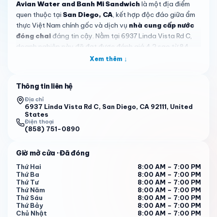
Avian Water and Banh Mi Sandwich
là một địa điểm
quen thuộc tại
San Diego, CA
, kết hợp độc đáo giữa ẩm
thực Việt Nam chính gốc và dịch vụ
nhà cung cấp nước
đóng chai
đáng tin cậy. Nằm tại 6937 Linda Vista Rd C,
doanh nghiệp này đã đạt được đánh giá 4,2 sao từ 84
lượt nhận xét, khẳng định vị thế là điểm đến tin cậy cho đồ
Xem thêm ↓
ăn và thức uống tươi ngon, mang đậm hương vị truyền
thống Việt Nam.
Thông tin liên hệ
Món nổi bật tại đây là
bánh mì
, được làm từ bánh mì Pháp
Địa chỉ
nướng giòn tan
, kết hợp với nhân đa dạng và cân đối.
6937 Linda Vista Rd C, San Diego, CA 92111, United
States
Thực khách khen ngợi các lựa chọn như bánh mì thịt viên,
Điện thoại
chả lụa và bánh mì nướng, với giá trung bình khoảng $7,95
(858) 751-0890
mỗi ổ. Đối với người ăn chay, có
các lựa chọn chay ấn
tượng
, bao gồm bánh mì trứng và thịt heo chay từ đậu
Giờ mở cửa
· Đã đóng
nành, đáp ứng khẩu vị của cả những người ăn chay lâu
Thứ Hai
8:00 AM – 7:00 PM
năm bằng chất lượng và hương vị tương tự.
Thứ Ba
8:00 AM – 7:00 PM
Thứ Tư
8:00 AM – 7:00 PM
Ngoài bánh mì,
Avian Water and Banh Mi Sandwich
Thứ Năm
8:00 AM – 7:00 PM
còn cung cấp nhiều loại đồ uống hấp dẫn, từ trà sữa trân
Thứ Sáu
8:00 AM – 7:00 PM
Thứ Bảy
8:00 AM – 7:00 PM
châu thơm ngon, cà phê đá giải khát đến sinh tố, hòa
Chủ Nhật
8:00 AM – 7:00 PM