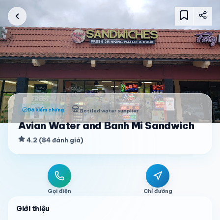
Đã kiểm chứng
Bottled water supplier
Avian Water and Banh Mi Sandwich
4.2
(
84
đánh giá
)
Gọi điện
Chỉ đường
Giới thiệu