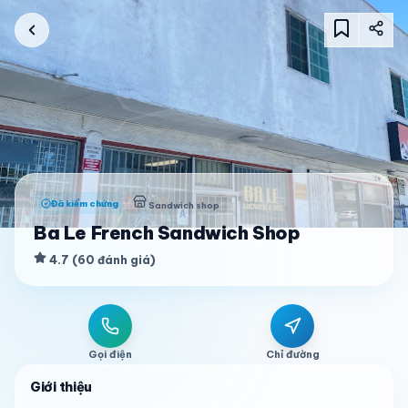
Đã kiểm chứng
Sandwich shop
Ba Le French Sandwich Shop
4.7
(
60
đánh giá
)
Gọi điện
Chỉ đường
Giới thiệu