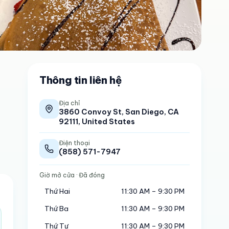
Thông tin liên hệ
Địa chỉ
3860 Convoy St, San Diego, CA
92111, United States
Điện thoại
(858) 571-7947
Giờ mở cửa
· Đã đóng
Thứ Hai
11:30 AM – 9:30 PM
Thứ Ba
11:30 AM – 9:30 PM
Thứ Tư
11:30 AM – 9:30 PM