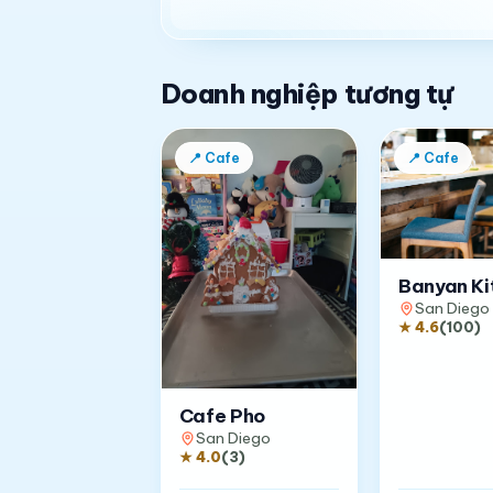
Doanh nghiệp tương tự
📍
Cafe
📍
Cafe
Banyan Ki
San Diego
★
4.6
(
100
)
Cafe Pho
San Diego
★
4.0
(
3
)