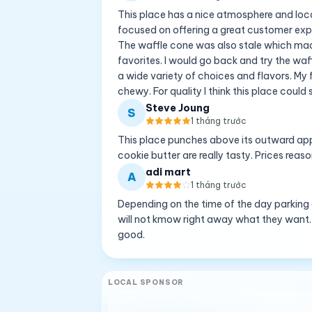
This place has a nice atmosphere and locat
focused on offering a great customer exp
The waffle cone was also stale which ma
favorites. I would go back and try the w
a wide variety of choices and flavors. My 
chewy. For quality I think this place could s
Steve Joung
S
1 tháng trước
This place punches above its outward app
cookie butter are really tasty. Prices reas
adi mart
A
1 tháng trước
Depending on the time of the day parking ca
will not kmow right away what they want.
good.
LOCAL SPONSOR