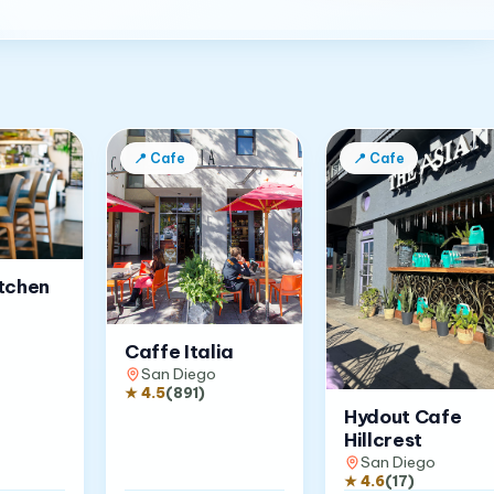
📍
Cafe
📍
Cafe
tchen
Caffe Italia
San Diego
★
4.5
(
891
)
Hydout Cafe
Hillcrest
San Diego
★
4.6
(
17
)