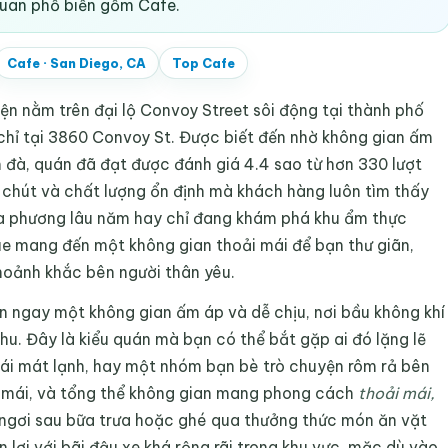
quan phổ biến gồm Cafe.
Cafe
·
San Diego, CA
Top
Cafe
ện nằm trên đại lộ Convoy Street sôi động tại thành phố
a chỉ tại 3860 Convoy St. Được biết đến nhờ không gian ấm
đà, quán đã đạt được đánh giá 4.4 sao từ hơn 330 lượt
chút và chất lượng ổn định mà khách hàng luôn tìm thấy
ịa phương lâu năm hay chỉ đang khám phá khu ẩm thực
e mang đến một không gian thoải mái để bạn thư giãn,
hoảnh khắc bên người thân yêu.
 ngay một không gian ấm áp và dễ chịu, nơi bầu không khí
chu. Đây là kiểu quán mà bạn có thể bắt gặp ai đó lặng lẽ
Thái mát lạnh, hay một nhóm bạn bè trò chuyện rôm rả bên
i mái, và tổng thể không gian mang phong cách
thoải mái,
 ngơi sau bữa trưa hoặc ghé qua thưởng thức món ăn vặt
n lợi với bãi đậu xe khá rộng rãi trong khu vực, mặc dù vào