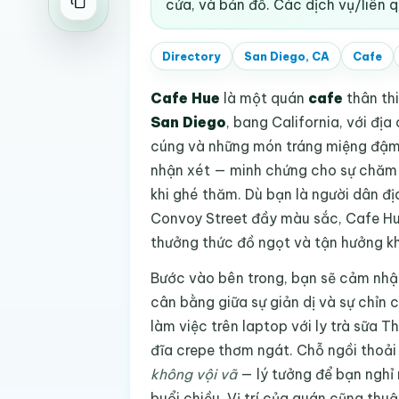
cửa, và bản đồ. Các dịch vụ/liên 
Directory
San Diego, CA
Cafe
Cafe Hue
là một quán
cafe
thân thi
San Diego
, bang California, với đị
cúng và những món tráng miệng đậm 
nhận xét — minh chứng cho sự chăm 
khi ghé thăm. Dù bạn là người dân đ
Convoy Street đầy màu sắc, Cafe Hu
thưởng thức đồ ngọt và tận hưởng k
Bước vào bên trong, bạn sẽ cảm nhận
cân bằng giữa sự giản dị và sự chỉn 
làm việc trên laptop với ly trà sữa 
đĩa crepe thơm ngát. Chỗ ngồi thoả
không vội vã
— lý tưởng để bạn nghỉ
buổi chiều. Vị trí của quán cũng thuậ