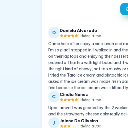
Daniela Alvarado
D
1 tháng trước
Came here after enjoy a nice lunch and ma
I'm so glad I stopped in! I walked in and 
on their laptops and enjoying their desse
ordered a Thai tea with light boba and it 
the right kind of chewy, not too mushy or 
I tried the Taro ice cream and pistachio i
asked if the ice cream was made fresh da
fine because the ice cream was still prett
Cindia Nunez
C
1 tháng trước
Upon arrival I was greeted by the 2 workers
and the strawberry cheese cake really de
Jolene De Oliveira
J
1 tháng trước