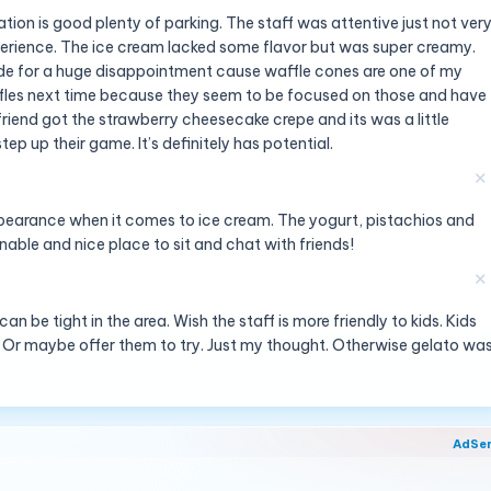
ion is good plenty of parking. The staff was attentive just not ver
erience. The ice cream lacked some flavor but was super creamy.
de for a huge disappointment cause waffle cones are one of my
affles next time because they seem to be focused on those and have
friend got the strawberry cheesecake crepe and its was a little
tep up their game. It’s definitely has potential.
✕
earance when it comes to ice cream. The yogurt, pistachios and
onable and nice place to sit and chat with friends!
✕
n be tight in the area. Wish the staff is more friendly to kids. Kids
 Or maybe offer them to try. Just my thought. Otherwise gelato wa
AdSe