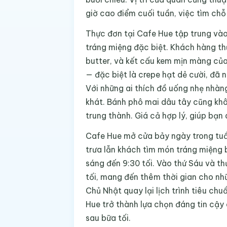
giờ cao điểm cuối tuần, việc tìm chỗ
Thực đơn tại Cafe Hue tập trung vào
tráng miệng đặc biệt. Khách hàng t
butter, và kết cấu kem mịn màng của
— đặc biệt là crepe hạt dẻ cười, đã n
Với những ai thích đồ uống nhẹ nhàng
khát. Bánh phô mai dâu tây cũng kh
trung thành. Giá cả hợp lý, giúp bạ
Cafe Hue mở cửa bảy ngày trong tuần
trưa lẫn khách tìm món tráng miệng b
sáng đến 9:30 tối. Vào thứ Sáu và th
tối, mang đến thêm thời gian cho n
Chủ Nhật quay lại lịch trình tiêu chu
Hue trở thành lựa chọn đáng tin cậy 
sau bữa tối.