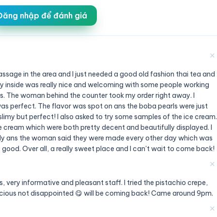
Đăng nhập để đánh giá
✕
ssage in the area and I just needed a good old fashion thai tea and
they inside was really nice and welcoming with some people working
rts. The woman behind the counter took my order right away. I
was perfect. The flavor was spot on ans the boba pearls were just
slimy but perfect! I also asked to try some samples of the ice cream.
ce cream which were both pretty decent and beautifully displayed. I
ily ans the woman said they were made every other day which was
y good. Over all, a really sweet place and I can't wait to come back!
✕
, very informative and pleasant staff. I tried the pistachio crepe,
licious not disappointed 😋 will be coming back! Came around 9pm.
✕