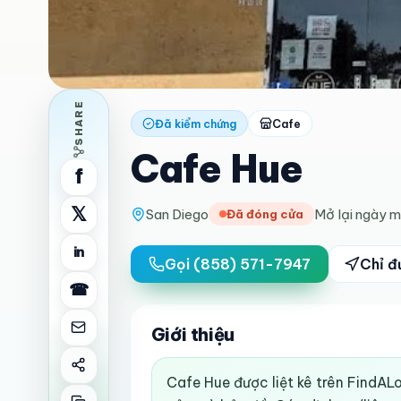
SHARE
Đã kiểm chứng
Cafe
Cafe Hue
f
𝕏
San Diego
Mở lại ngày m
Đã đóng cửa
in
Gọi
(858) 571-7947
Chỉ đ
☎
Giới thiệu
Cafe Hue được liệt kê trên FindALo