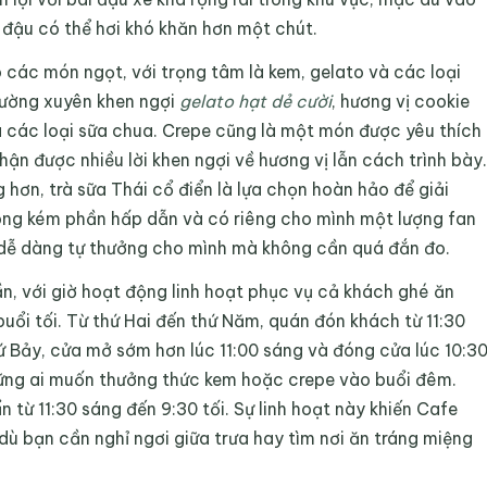
 đậu có thể hơi khó khăn hơn một chút.
 các món ngọt, với trọng tâm là kem, gelato và các loại
hường xuyên khen ngợi
gelato hạt dẻ cười
, hương vị cookie
 các loại sữa chua. Crepe cũng là một món được yêu thích
hận được nhiều lời khen ngợi về hương vị lẫn cách trình bày.
 hơn, trà sữa Thái cổ điển là lựa chọn hoàn hảo để giải
ông kém phần hấp dẫn và có riêng cho mình một lượng fan
n dễ dàng tự thưởng cho mình mà không cần quá đắn đo.
, với giờ hoạt động linh hoạt phục vụ cả khách ghé ăn
uổi tối. Từ thứ Hai đến thứ Năm, quán đón khách từ 11:30
ứ Bảy, cửa mở sớm hơn lúc 11:00 sáng và đóng cửa lúc 10:3
hững ai muốn thưởng thức kem hoặc crepe vào buổi đêm.
ẩn từ 11:30 sáng đến 9:30 tối. Sự linh hoạt này khiến Cafe
dù bạn cần nghỉ ngơi giữa trưa hay tìm nơi ăn tráng miệng