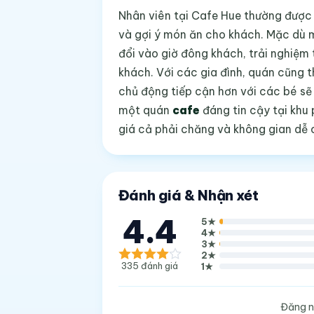
Nhân viên tại Cafe Hue thường được m
và gợi ý món ăn cho khách. Mặc dù m
đổi vào giờ đông khách, trải nghiệm
khách. Với các gia đình, quán cũng t
chủ động tiếp cận hơn với các bé sẽ
một quán
cafe
đáng tin cậy tại khu
giá cả phải chăng và không gian dễ c
Đánh giá & Nhận xét
4.4
5
★
4
★
3
★
2
★
335
đánh giá
1
★
Đăng n