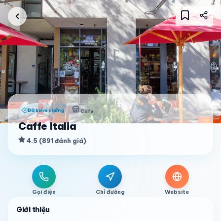
Đã kiểm chứng
Cafe
Caffe Italia
4.5
(
891
đánh giá
)
Gọi điện
Chỉ đường
Website
Giới thiệu