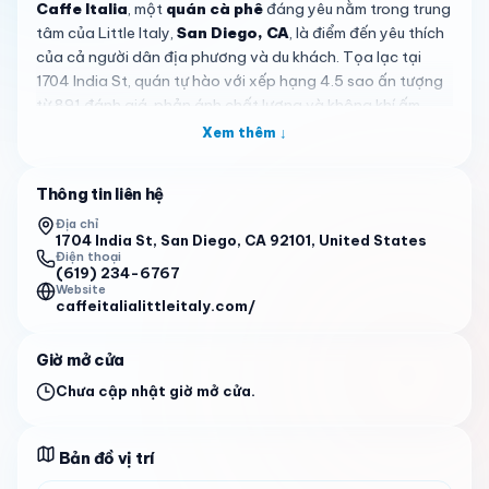
Caffe Italia
, một
quán cà phê
đáng yêu nằm trong trung
tâm của Little Italy,
San Diego, CA
, là điểm đến yêu thích
của cả người dân địa phương và du khách. Tọa lạc tại
1704 India St, quán tự hào với xếp hạng 4.5 sao ấn tượng
từ 891 đánh giá, phản ánh chất lượng và không khí ấm
cúng. Đây là minh chứng sống động cho cảnh quán cà phê
Xem thêm ↓
sôi động của San Diego, mang đến một nơi nghỉ ngơi thân
thiện cho bất kỳ ai khám phá khu vực.
Thông tin liên hệ
Thực đơn tại Caffe Italia bao gồm những món ăn đặc
Địa chỉ
trưng đã nhận được nhiều lời khen ngợi. Khách hàng đặc
1704 India St, San Diego, CA 92101, United States
Điện thoại
biệt yêu thích bánh bagel,尤其是 loại cheddar từ
(619) 234-6767
Desperado, ngon đến mức khiến họ quay lại nhiều lần.
Website
caffeitalialittleitaly.com/
Những người đam mê cà phê sẽ thích thú với các đồ uống
như latte mocha trắng đậm đà và Emmiline độc đáo—một
đồ uống espresso pha trộn với kem gelato espresso, là lựa
Giờ mở cửa
chọn nổi bật cho người ăn không gluten. Ngoài ra, cannoli
Chưa cập nhật giờ mở cửa.
và kem spumoni thêm một chút ngọt ngào kiểu Ý, làm cho
mỗi lần ghé thăm trở thành một trải nghiệm ẩm thực.
Bản đồ vị trí
Không khí tại Caffe Italia cũng là một điểm thu hút lớn, với