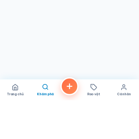
giữa offerings ngon, không khí thư giãn, và dịch vụ tuyệt
vời, Caffe Italia nổi bật là quán cà phê phải ghé thăm tại
Little Italy, San Diego.
Trang chủ
Khám phá
Rao vặt
Cá nhân
FindALoco
Vietnamese businesses, local services and classifieds across