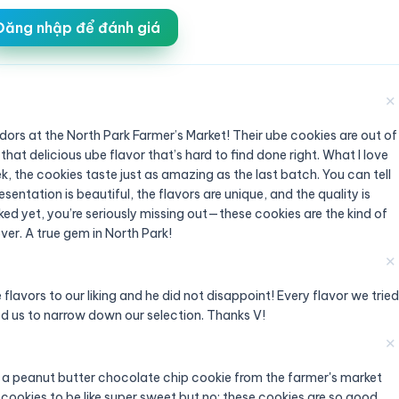
Đăng nhập để đánh giá
✕
rs at the North Park Farmer’s Market! Their ube cookies are out of
 that delicious ube flavor that’s hard to find done right. What I love
k, the cookies taste just as amazing as the last batch. You can tell
esentation is beautiful, the flavors are unique, and the quality is
ed yet, you’re seriously missing out—these cookies are the kind of
over. A true gem in North Park!
✕
 flavors to our liking and he did not disappoint! Every flavor we tried
 us to narrow down our selection. Thanks V!
✕
 a peanut butter chocolate chip cookie from the farmer's market
ed cookies to be like super sweet but no; these cookies are so good,