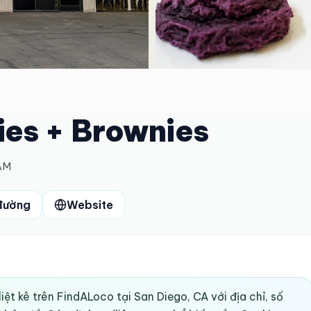
es + Brownies
 AM
đường
Website
ệt kê trên FindALoco tại San Diego, CA với địa chỉ, số