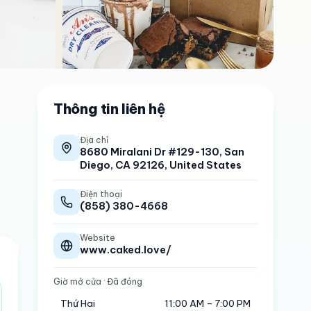
Thông tin liên hệ
Địa chỉ
8680 Miralani Dr #129-130, San
Diego, CA 92126, United States
Điện thoại
(858) 380-4668
Website
www.caked.love/
Giờ mở cửa
· Đã đóng
Thứ Hai
11:00 AM – 7:00 PM