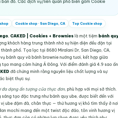
và bản đồ. Các dịch vụ/liên quan phổ biến gồm Cookie
 shop
Cookie shop
·
San Diego, CA
Top
Cookie shop
iego
,
CAKED | Cookies + Brownies
là một tiệm
bánh qu
ợng khách hàng trung thành nhờ sự hiện diện đều đặn tại
thành phố. Tọa lạc tại 8680 Miralani Dr, San Diego, CA,
vụ bánh quy và bánh brownie nướng tươi, kết hợp giữa
ng tạo mang cảm hứng Á Đông. Với điểm đánh giá 4.9 sao ấn
KED
đã chứng minh rằng nguyên liệu chất lượng và sự
c biệt thực sự.
ự đa dạng ấn tượng của thực đơn
, phù hợp với mọi sở thích.
 sáng tạo đặc trưng như bánh quy ube, được biết đến với
ị ube đậm đà, chân thực — thứ hương vị khó tìm thấy ở nơ
an mochi mang đến một twist độc đáo, tôn vinh hương vị
, thực đơn còn có những lựa chọn được yêu thích như