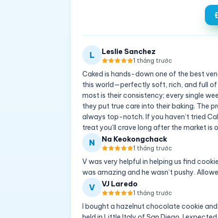
Leslie Sanchez
L
1 tháng trước
Caked is hands-down one of the best vendo
this world—perfectly soft, rich, and full of
most is their consistency; every single wee
they put true care into their baking. The pr
always top-notch. If you haven’t tried Cak
treat you’ll crave long after the market is 
Na Keokongchack
N
1 tháng trước
V was very helpful in helping us find cookie
was amazing and he wasn’t pushy. Allowed
VJ Laredo
V
1 tháng trước
I bought a hazelnut chocolate cookie and
held in Little Italy of San Diego. I expect