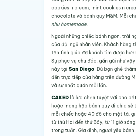
cookies n cream, mint cookies n cre
chocolate và bánh quy M&M. Mỗi ch
như homemade
.
Ngoài những chiếc bánh ngon, trải n
của đội ngũ nhân viên. Khách hàng t
tận tình giúp đỡ khách tìm được hươn
Sự phục vụ chu đáo, gần gũi như vậy
này tại
San Diego
. Dù bạn ghé thăm 
đến trực tiếp cửa hàng trên đường M
và sự nhất quán mỗi lần.
CAKED
là lựa chọn tuyệt vời cho bấ
hoặc mang hộp bánh quy đi chia sẻ t
mỗi chiếc hoặc 40 đô cho một tá, gi
từ thứ Hai đến thứ Bảy, từ 11 giờ sán
trong tuần. Gia đình, người yêu bánh