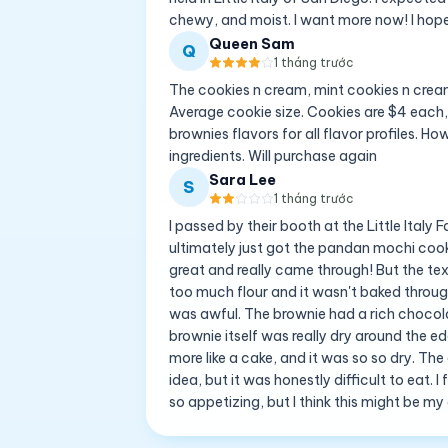
chewy, and moist. I want more now! I hope 
Queen Sam
Q
1 tháng trước
The cookies n cream, mint cookies n cream
Average cookie size. Cookies are $4 each,
brownies flavors for all flavor profiles. 
ingredients. Will purchase again
Sara Lee
S
1 tháng trước
I passed by their booth at the Little Italy
ultimately just got the pandan mochi cook
great and really came through! But the text
too much flour and it wasn't baked through.
was awful. The brownie had a rich chocola
brownie itself was really dry around the ed
more like a cake, and it was so so dry. The 
idea, but it was honestly difficult to eat. I f
so appetizing, but I think this might be m