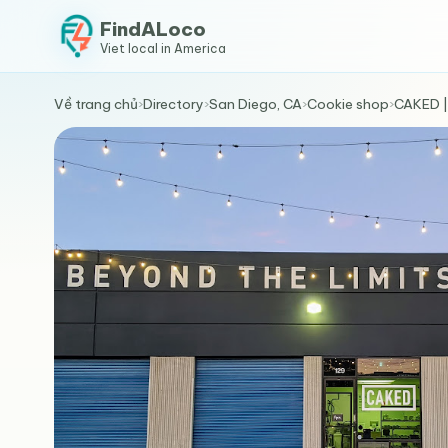
FindALoco
Viet local in America
Về trang chủ
›
Directory
›
San Diego, CA
›
Cookie shop
›
CAKED |