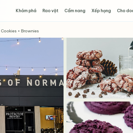
Khám phá
Rao vặt
Cẩm nang
Xếp hạng
Cho do
 Cookies + Brownies