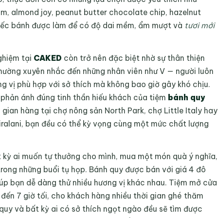
am, almond joy, peanut butter chocolate chip, hazelnut
iếc bánh được làm để có độ dai mềm, ẩm mượt và
tươi mới
ghiệm tại
CAKED
còn trở nên đặc biệt nhờ sự thân thiện
hường xuyên nhắc đến những nhân viên như V — người luôn
g vị phù hợp với sở thích mà không bao giờ gây khó chịu.
 phản ánh đúng tinh thần hiếu khách của tiệm
bánh quy
gian hàng tại chợ nông sản North Park, chợ Little Italy hay
iralani, bạn đều có thể kỳ vọng cùng một mức chất lượng
t kỳ ai muốn tự thưởng cho mình, mua một món quà ý nghĩa,
rong những buổi tụ họp. Bánh quy được bán với giá 4 đô
úp bạn dễ dàng thử nhiều hương vị khác nhau. Tiệm mở cửa
g đến 7 giờ tối, cho khách hàng nhiều thời gian ghé thăm
 quy và bất kỳ ai có sở thích ngọt ngào đều sẽ tìm được