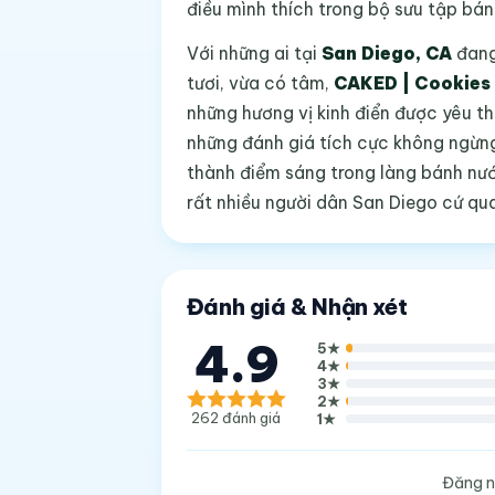
điều mình thích trong bộ sưu tập bán
Với những ai tại
San Diego, CA
đang
tươi, vừa có tâm,
CAKED | Cookies
những hương vị kinh điển được yêu 
những đánh giá tích cực không ngừng
thành điểm sáng trong làng bánh nư
rất nhiều người dân San Diego cứ qua
Đánh giá & Nhận xét
4.9
5
★
4
★
3
★
2
★
262
đánh giá
1
★
Đăng n