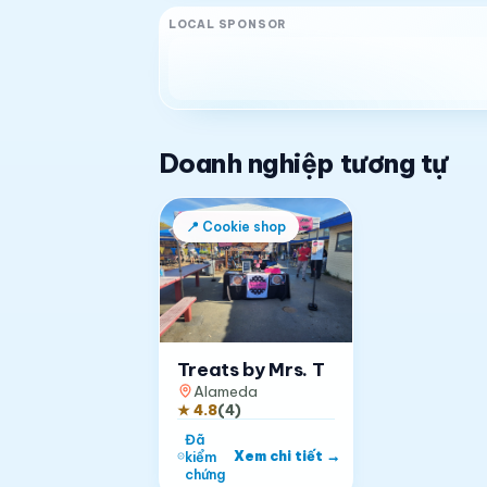
LOCAL SPONSOR
Doanh nghiệp tương tự
📍
Cookie shop
Treats by Mrs. T
Alameda
★
4.8
(
4
)
Đã
Xem chi tiết
→
kiểm
chứng