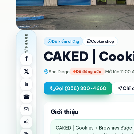
SHARE
Đã kiểm chứng
Cookie shop
CAKED | Cooki
f
𝕏
San Diego
Mở lúc 11:00
Đã đóng cửa
in
Gọi
(858) 380-4668
Chỉ 
☎
Giới thiệu
CAKED | Cookies + Brownies được li