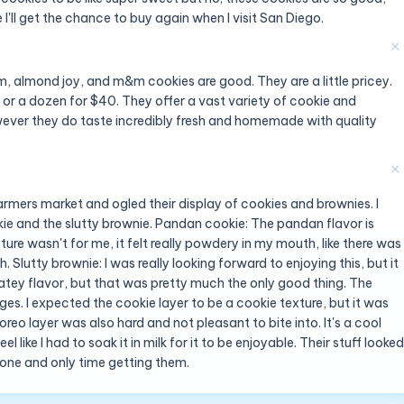
I'll get the chance to buy again when I visit San Diego.
✕
, almond joy, and m&m cookies are good. They are a little pricey.
 or a dozen for $40. They offer a vast variety of cookie and
However they do taste incredibly fresh and homemade with quality
✕
 Farmers market and ogled their display of cookies and brownies. I
ie and the slutty brownie. Pandan cookie: The pandan flavor is
ure wasn't for me, it felt really powdery in my mouth, like there was
 Slutty brownie: I was really looking forward to enjoying this, but it
tey flavor, but that was pretty much the only good thing. The
ges. I expected the cookie layer to be a cookie texture, but it was
oreo layer was also hard and not pleasant to bite into. It's a cool
eel like I had to soak it in milk for it to be enjoyable. Their stuff looked
y one and only time getting them.