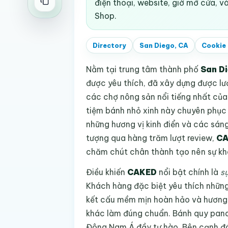
điện thoại, website, giờ mở cửa, 
Shop.
Directory
San Diego, CA
Cookie
Nằm tại trung tâm thành phố
San D
được yêu thích, đã xây dựng được lư
các chợ nông sản nổi tiếng nhất của 
tiệm bánh nhỏ xinh này chuyên phục 
những hương vị kinh điển và các sá
tượng qua hàng trăm lượt review,
CA
chăm chút chân thành tạo nên sự khá
Điều khiến
CAKED
nổi bật chính là
s
Khách hàng đặc biệt yêu thích những
kết cấu mềm mịn hoàn hảo và hương v
khác làm đúng chuẩn. Bánh quy pand
Đông Nam Á đầy tự hào. Bên cạnh đó