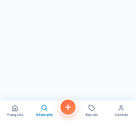
năm vẫn ghé thăm đều đặn và đánh giá cao mức giá phải
chăng cùng khẩu phần ăn hào phóng, trong khi những
người khác chỉ ra những khía cạnh cần cải thiện. Tùy từng
lần ghé thăm, trải nghiệm có thể khác nhau, và những ai dự
định đến quán có thể sẽ thấy thoải mái hơn nếu tiếp cận
với tâm thế thoải mái, giá cả phải chăng đúng với phong
cách của nhà hàng.
Tọa lạc tại số 5125 El Cajon Blvd trong khu phố City
Heights của San Diego, CA 92115, Cali Baguette Express
dễ dàng tìm thấy dọc theo một trong những con đường
nhộn nhịp nhất San Diego. Đối với những người yêu thích
ẩm thực Việt Nam đang tìm kiếm một lựa chọn bánh mì giá
hợp lý ở San Diego, đây vẫn là một điểm dừng quen thuộc
và tiện lợi. Giờ mở cửa sớm cũng khiến nơi đây trở thành
một trong những lựa chọn dễ tiếp cận nhất cho những ai
muốn thưởng thức đồ ăn Việt Nam trước khi các nhà hàng
khác mở cửa.
Trang chủ
Khám phá
Rao vặt
Cá nhân