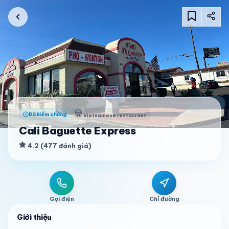
Đã kiểm chứng
Vietnamese restaurant
Cali Baguette Express
4.2
(
477
đánh giá
)
Gọi điện
Chỉ đường
Giới thiệu