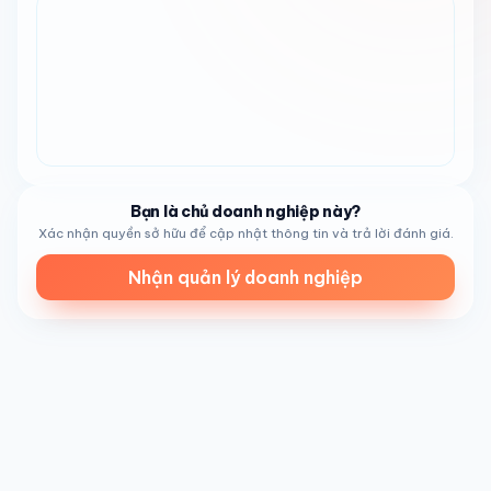
cầu cao, nhưng sự tử tế và chu đáo của đội ngũ đảm bảo
trải nghiệm tích cực. Không gian sạch sẽ và đẹp đẽ tăng
thêm sự quyến rũ tổng thể,非常适合 cho việc thư giãn và
tận hưởng.
Tiệm bánh này非常适合 cho nhiều loại du khách. Gia đình
sẽ đánh giá cao không khí ấm cúng và khẩu phần hào
phóng, trong khi các cặp đôi có thể thưởng thức bữa trưa
nhẹ nhàng. Du khách khám phá Coronado hoặc San Diego
sẽ thấy nó là điểm dừng chân tiện lợi trước khi đi biển.
Bạn là chủ doanh nghiệp này?
Người dân địa phương cũng thường xuyên ghé thăm vì
Xác nhận quyền sở hữu để cập nhật thông tin và trả lời đánh giá.
chất lượng và sự thoải mái ổn định, trở thành một phần
Nhận quản lý doanh nghiệp
quen thuộc của khu phố.
Với xếp hạng cao và phản hồi tích cực,
Clayton's
Bakery & Bistro
nổi bật như một tiệm bánh hàng đầu ở
Coronado, CA
. Sự kết hợp giữa đồ ăn ngon, không khí
chào đón và dịch vụ chu đáo khiến nó trở thành lựa chọn
hàng đầu. Dù bạn bắt đầu ngày mới hay nghỉ ngơi, tiệm
bánh này sẽ mang đến trải nghiệm thú vị với
sự hài hòa
hoàn hảo giữa hương vị và sự hiếu khách
.