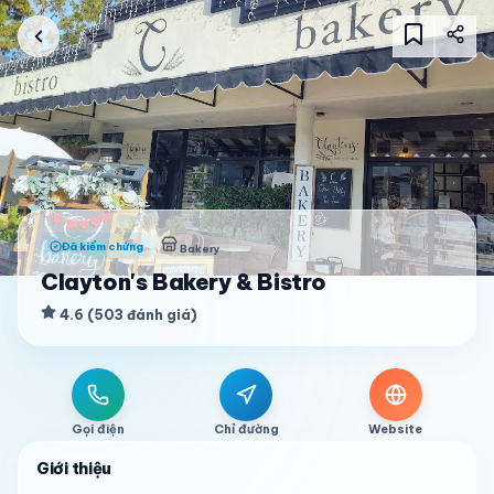
Đã kiểm chứng
Bakery
Clayton's Bakery & Bistro
4.6
(
503
đánh giá
)
Gọi điện
Chỉ đường
Website
Giới thiệu