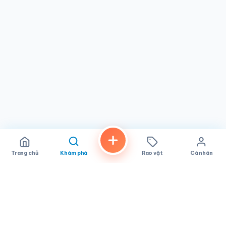
Trang chủ
Khám phá
Rao vặt
Cá nhân
FindALoco
Vietnamese businesses, local services and classifieds across