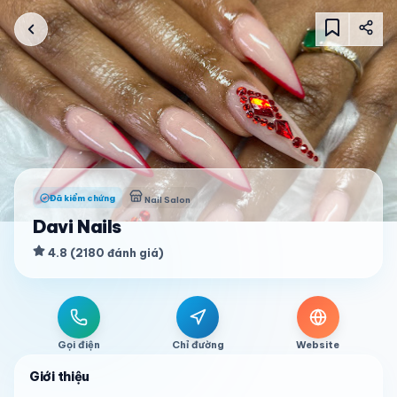
Đã kiểm chứng
Nail Salon
Davi Nails
4.8
(
2180
đánh giá
)
Gọi điện
Chỉ đường
Website
Giới thiệu