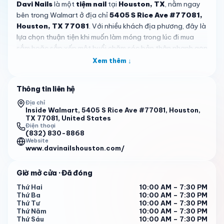
Davi Nails
là một
tiệm nail
tại
Houston, TX
, nằm ngay
bên trong Walmart ở địa chỉ
5405 S Rice Ave #77081,
Houston, TX 77081
. Với nhiều khách địa phương, đây là
lựa chọn thuận tiện khi muốn làm móng trong lúc đi mua
sắm hoặc sắp xếp một buổi chăm sóc bản thân nhanh gọn
trong ngày. Tiệm mở cửa từ thứ Hai đến thứ Bảy, 10:00
Xem thêm ↓
sáng đến 7:30 tối, và Chủ Nhật từ 11:00 sáng đến 6:00
chiều, nên khá dễ để lên lịch ghé qua. Với điểm đánh giá
Thông tin liên hệ
4.8 từ hơn 2.180 bài nhận xét,
Davi Nails
cũng là cái tên
nổi bật khi mọi người tìm một tiệm nail quen thuộc ở
Địa chỉ
Inside Walmart, 5405 S Rice Ave #77081, Houston,
Houston, Texas
.
TX 77081, United States
Điện thoại
Điểm dễ thấy ở
Davi Nails
là sự tiện lợi đi cùng trải nghiệm
(832) 830-8868
Website
dịch vụ tương đối ổn định. Vì nằm trong Walmart, khách có
www.davinailshouston.com/
thể kết hợp làm móng với việc mua sắm hằng ngày, rất phù
hợp với người bận rộn, sinh viên, phụ huynh hoặc những ai
Giờ mở cửa
· Đã đóng
muốn tranh thủ một cuộc hẹn
nhanh mà gọn
. Nhiều đánh
giá nhắc đến sự chào đón thân thiện của nhân viên và
Thứ Hai
10:00 AM – 7:30 PM
Thứ Ba
10:00 AM – 7:30 PM
cảm giác dễ tiếp cận khi bước vào tiệm. Với những người
Thứ Tư
10:00 AM – 7:30 PM
đang tìm kiếm một tiệm nail ở
Houston
có vị trí dễ tìm, giờ
Thứ Năm
10:00 AM – 7:30 PM
mở cửa rõ ràng và thuận tiện cho cả khách hẹn trước lẫn
Thứ Sáu
10:00 AM – 7:30 PM