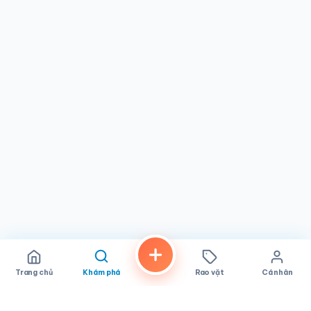
tiền của bạn và cung cấp báo giá minh bạch, cạnh tranh
trước khi bắt đầu bất kỳ công việc nào. Quy trình giao và
nhận xe dễ dàng cũng rất tiện lợi cho những người bận rộn
và gia đình cần dịch vụ ô tô đáng tin cậy mà không gặp
phiền phức. Bạn hoàn toàn có thể yên tâm về giá cả rõ
ràng và không có phí ẩn trên hóa đơn cuối cùng.
Nếu bạn đang tìm kiếm một tiệm
sửa chữa ô tô
đáng tin
cậy tại
Poway
kết hợp giữa tay nghề chuyên nghiệp, giá
cả công bằng và sự chăm sóc khách hàng chân thành,
EAC Poway rất đáng để bạn ghé thăm. Tiệm phù hợp cho
bất kỳ ai coi trọng sự tin cậy và minh bạch — từ khách
hàng lần đầu đến những người trung thành đã gửi xe ở đây
nhiều năm. Hãy ghé qua địa chỉ 14226 Midland Rd trong
giờ làm việc từ thứ Hai đến thứ Sáu để trải nghiệm sự khác
biệt mà một người thợ cơ khí tận tâm, đặt cộng đồng lên
hàng đầu có thể mang lại cho chiếc xe và sự an tâm của
bạn.
Trang chủ
Khám phá
Rao vặt
Cá nhân