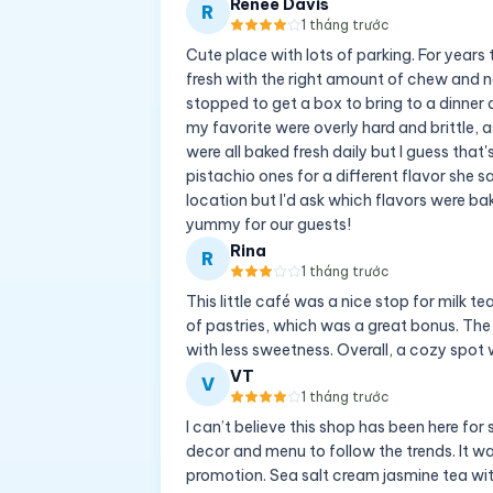
Renee Davis
R
1 tháng trước
Cute place with lots of parking. For years
fresh with the right amount of chew and 
stopped to get a box to bring to a dinner 
my favorite were overly hard and brittle, a
were all baked fresh daily but I guess tha
pistachio ones for a different flavor she 
location but I'd ask which flavors were bak
yummy for our guests!
Rina
R
1 tháng trước
This little café was a nice stop for milk 
of pastries, which was a great bonus. The 
with less sweetness. Overall, a cozy spot
VT
V
1 tháng trước
I can’t believe this shop has been here for
decor and menu to follow the trends. It w
promotion. Sea salt cream jasmine tea wit