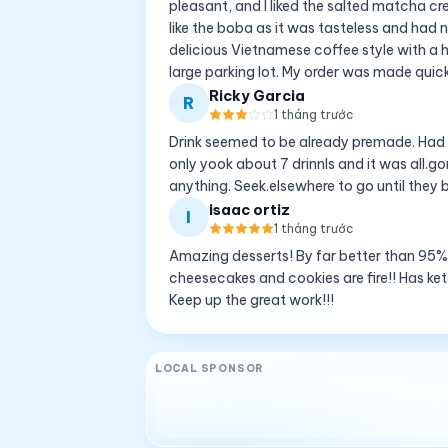
pleasant, and I liked the salted matcha cre
like the boba as it was tasteless and had 
delicious Vietnamese coffee style with a hi
large parking lot. My order was made quic
Ricky Garcia
R
1 tháng trước
Drink seemed to be already premade. Had 
only yook about 7 drinnls and it was all.g
anything. Seek.elsewhere to go until they b
isaac ortiz
I
1 tháng trước
Amazing desserts! By far better than 95% 
cheesecakes and cookies are fire!! Has ket
Keep up the great work!!!
LOCAL SPONSOR