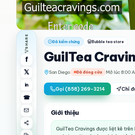
SHARE
Đã kiểm chứng
Bubble tea store
GuilTea Cravi
f
𝕏
San Diego
Mở lúc 8:00 
Đã đóng cửa
in
Gọi
(858) 269-3214
Chỉ 
☎
Giới thiệu
GuilTea Cravings được liệt kê trên 