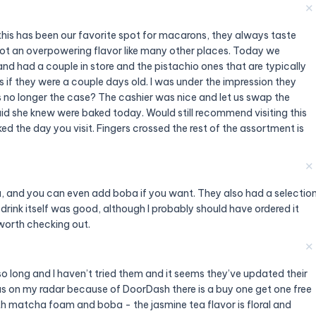
✕
 this has been our favorite spot for macarons, they always taste
not an overpowering flavor like many other places. Today we
and had a couple in store and the pistachio ones that are typically
s if they were a couple days old. I was under the impression they
t's no longer the case? The cashier was nice and let us swap the
said she knew were baked today. Would still recommend visiting this
ed the day you visit. Fingers crossed the rest of the assortment is
✕
tea, and you can even add boba if you want. They also had a selectio
drink itself was good, although I probably should have ordered it
 worth checking out.
✕
 so long and I haven’t tried them and it seems they’ve updated their
as on my radar because of DoorDash there is a buy one get one free
h matcha foam and boba - the jasmine tea flavor is floral and