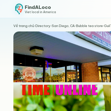
FindALoco
Viet local in America
Về trang chủ
›
Directory
›
San Diego, CA
›
Bubble tea store
›
Guil