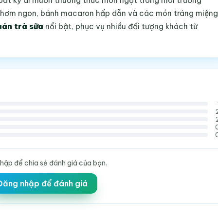
à bất kỳ ai muốn thưởng thức món ngọt trong môi trường
g thơm ngon, bánh macaron hấp dẫn và các món tráng miệng
uán trà sữa
nổi bật, phục vụ nhiều đối tượng khách từ
hập để chia sẻ đánh giá của bạn.
Đăng nhập để đánh giá