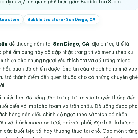
ác dịch vụ/liên quan phổ biến gồm Bubble Tea Store.
tea store
Bubble tea store
·
San Diego, CA
sữa
dễ thương nằm tại
San Diego, CA
, địa chỉ cụ thể là
 phê ấm cúng này đã cập nhật trang trí và menu theo xu
ân thiện cho những người yêu thích trà và đồ tráng miệng.
ản hồi, quán đã chiếm được lòng tin của khách hàng nhờ vào
ình, trở thành điểm đến quen thuộc cho cả những chuyến ghé
ài.
i nhiều loại đồ uống đặc trưng, từ trà sữa truyền thống đến
 muối biển với matcha foam và trân châu. Đồ uống được pha
ách hàng nên điều chỉnh độ ngọt theo sở thích cá nhân.
ến với bánh macaron tươi, dai vừa phải, đặc biệt là hương
n các buổi tiệc tối hay thưởng thức tại chỗ. Các món tráng