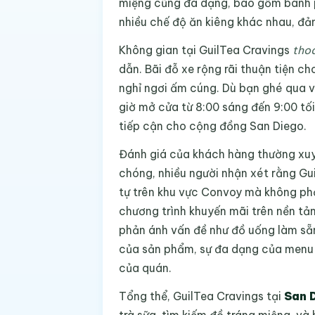
miệng cũng đa dạng, bao gồm bánh p
nhiều chế độ ăn kiêng khác nhau, đả
Không gian tại GuilTea Cravings
thoả
dẫn. Bãi đỗ xe rộng rãi thuận tiện c
nghỉ ngơi ấm cúng. Dù bạn ghé qua v
giờ mở cửa từ 8:00 sáng đến 9:00 tối
tiếp cận cho cộng đồng San Diego.
Đánh giá của khách hàng thường xuyê
chóng, nhiều người nhận xét rằng Gu
tự trên khu vực Convoy mà không phả
chương trình khuyến mãi trên nền tả
phản ánh vấn đề như đồ uống làm sẵn
của sản phẩm, sự đa dạng của menu 
của quán.
Tổng thể, GuilTea Cravings tại
San 