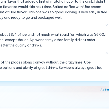
am flavor that added a hint of matcha flavor to the drink. I didn’t
no flavor so would skip next time. Salted coffee with Ube cream -
nt of Ube flavor. This one was so good! Parking is very easy in free
kly and ready to go and packaged well.
✕
about 3/4 of ice and not much what i paid for, which was $6.00. I
one, except the ice. Np wonder my other family did not order
etter the quality of drinks.
✕
of the places along convoy without the crazy lines! Ube
o options and plenty of great drinks. Service is always great too!
AdSe