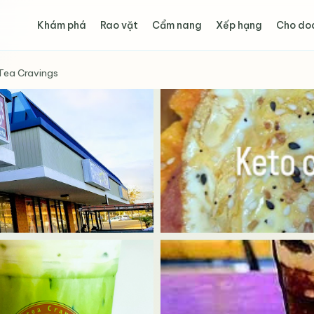
Khám phá
Rao vặt
Cẩm nang
Xếp hạng
Cho do
Tea Cravings