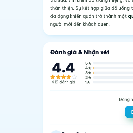
trà sữa, tìm kiếm đồ tráng miệng, v
thân thiện. Sự kết hợp giữa đồ uốn
đa dạng khiến quán trở thành một
q
người mới đến khách quen.
Đánh giá & Nhận xét
4.4
5
★
4
★
3
★
2
★
419
đánh giá
1
★
Đăng n