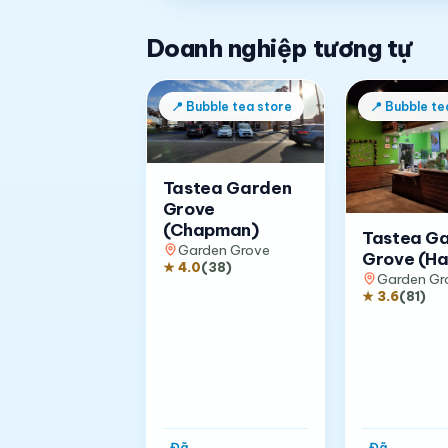
Doanh nghiệp tương tự
📍
Bubble tea store
📍
Bubble te
Tastea Garden
Grove
(Chapman)
Tastea G
Garden Grove
Grove (Ha
★
4.0
(
38
)
Garden Gr
★
3.6
(
81
)
Đã
Đã