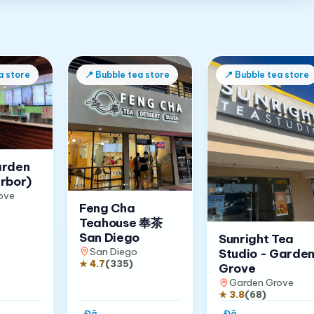
a store
📍
Bubble tea store
📍
Bubble tea store
arden
rbor)
ove
Feng Cha
Teahouse 奉茶
San Diego
Sunright Tea
San Diego
Studio - Garde
★
4.7
(
335
)
Grove
Garden Grove
★
3.8
(
68
)
Đã
Đã