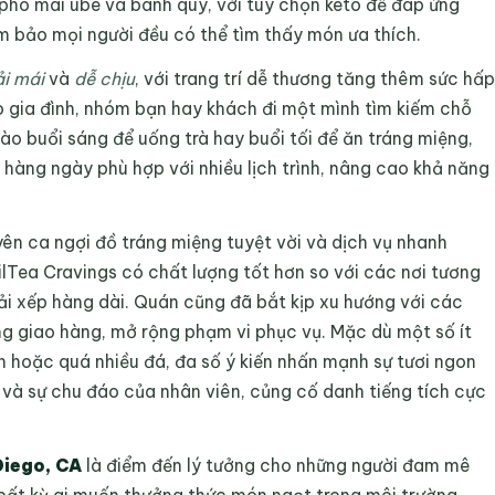
hô mai ube và bánh quy, với tùy chọn keto để đáp ứng
m bảo mọi người đều có thể tìm thấy món ưa thích.
i mái
và
dễ chịu
, với trang trí dễ thương tăng thêm sức hấp
ho gia đình, nhóm bạn hay khách đi một mình tìm kiếm chỗ
ào buổi sáng để uống trà hay buổi tối để ăn tráng miệng,
 hàng ngày phù hợp với nhiều lịch trình, nâng cao khả năng
n ca ngợi đồ tráng miệng tuyệt vời và dịch vụ nhanh
ilTea Cravings có chất lượng tốt hơn so với các nơi tương
i xếp hàng dài. Quán cũng đã bắt kịp xu hướng với các
ng giao hàng, mở rộng phạm vi phục vụ. Mặc dù một số ít
 hoặc quá nhiều đá, đa số ý kiến nhấn mạnh sự tươi ngon
và sự chu đáo của nhân viên, củng cố danh tiếng tích cực
Diego, CA
là điểm đến lý tưởng cho những người đam mê