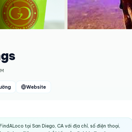
ngs
AM
đường
Website
FindALoco tại San Diego, CA với địa chỉ, số điện thoại,