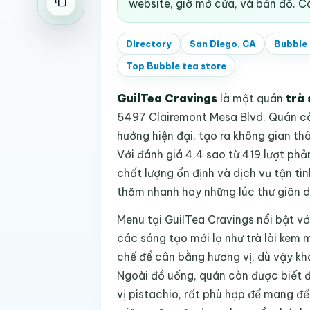
website, giờ mở cửa, và bản đồ. C
Directory
San Diego, CA
Bubble 
Top
Bubble tea store
GuilTea Cravings
là một quán
trà 
5497 Clairemont Mesa Blvd. Quán cà
hướng hiện đại, tạo ra không gian th
Với đánh giá 4.4 sao từ 419 lượt ph
chất lượng ổn định và dịch vụ tận t
thăm nhanh hay những lúc thư giãn d
Menu tại GuilTea Cravings nổi bật vớ
các sáng tạo mới lạ như trà lài kem
chế để cân bằng hương vị, dù vậy kh
Ngoài đồ uống, quán còn được biết đ
vị pistachio, rất phù hợp để mang đế