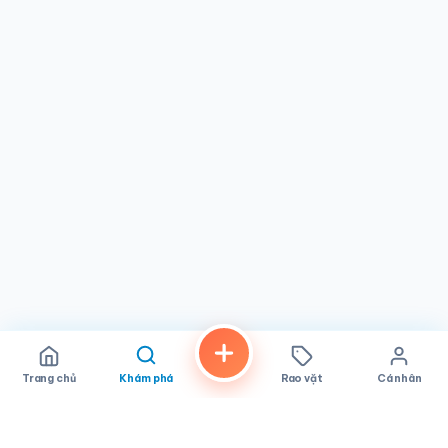
và được bao quanh bởi các tiện ích địa phương. Nếu bạn
đang ở khu vực và tìm kiếm một
nhà trị liệu mát-xa
ưu
tiên dịch vụ cá nhân hóa và giá trị, hãy cân nhắc ghé
thăm
Happy Day Spa
trong giờ mở cửa để khám phá
cách họ giúp bạn thư giãn và tái tạo năng lượng.
Trang chủ
Khám phá
Rao vặt
Cá nhân