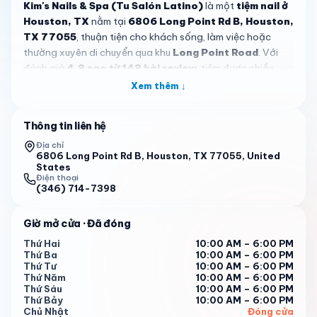
Kim's Nails & Spa (Tu Salón Latino)
là một
tiệm nail ở
Houston, TX
nằm tại
6806 Long Point Rd B, Houston,
TX 77055
, thuận tiện cho khách sống, làm việc hoặc
thường xuyên di chuyển qua khu
Long Point Road
. Với
đánh giá
4.8 sao từ 148 bài review
, tiệm được nhiều
khách hàng địa phương biết đến như một nơi chăm sóc
Xem thêm ↓
móng có không gian
sạch sẽ, hiện đại và dễ chịu
. Đối với
những ai đang tìm kiếm một tiệm nail ở
Houston
có địa chỉ
Thông tin liên hệ
rõ ràng, giờ mở cửa ổn định và nhiều phản hồi tích cực,
Kim's Nails & Spa (Tu Salón Latino)
là một lựa chọn
Địa chỉ
6806 Long Point Rd B, Houston, TX 77055, United
đáng chú ý. Tiệm mở cửa từ thứ Hai đến thứ Bảy,
10:00
States
sáng đến 6:00 chiều
, và nghỉ Chủ nhật.
Điện thoại
(346) 714-7398
Dựa trên phản hồi của khách, những dịch vụ được nhắc
đến nhiều nhất gồm làm móng tay, móng chân và shellac.
Giờ mở cửa
· Đã đóng
Một số khách đặc biệt thích việc tiệm có nhiều lựa chọn
Thứ Hai
10:00 AM – 6:00 PM
màu shellac, phù hợp với người thích móng ngắn nhưng
Thứ Ba
10:00 AM – 6:00 PM
vẫn muốn bề mặt bóng đẹp và gọn gàng. Cũng có khách
Thứ Tư
10:00 AM – 6:00 PM
Thứ Năm
10:00 AM – 6:00 PM
nhận xét rằng sau khi làm xong, bộ móng trông rất đẹp và
Thứ Sáu
10:00 AM – 6:00 PM
mức giá khá hợp lý. Điều này cho thấy
Kim's Nails & Spa
Thứ Bảy
10:00 AM – 6:00 PM
(Tu Salón Latino)
không chỉ thu hút bởi hình thức không
Chủ Nhật
Đóng cửa