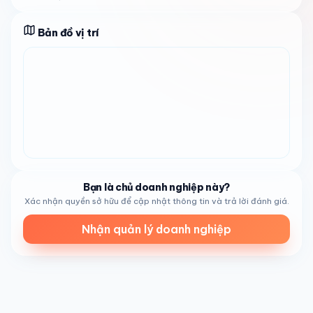
được ưu tiên. Chúng tôi cung cấp báo giá minh bạch,
không phí ẩn hay bất ngờ, xây dựng niềm tin và mối quan
Bản đồ vị trí
hệ lâu dài với khách hàng đánh giá cao cách tiếp cận
trung thực.
Lý tưởng cho cư dân tại
Lemon Grove
và khu vực lân cận,
cửa hàng phục vụ cả bảo dưỡng thường xuyên và sửa
chữa phức tạp. Dù bạn cần sửa nhỏ hay đại tu lớn, chúng
tôi sẵn sàng hỗ trợ. Hãy đến thăm từ thứ Hai đến thứ Sáu,
từ 8:30 sáng đến 6:00 chiều, hoặc thứ Bảy từ 8:00 sáng
đến 3:00 chiều, và trải nghiệm dịch vụ tận tâm đã làm
chúng tôi trở thành lựa chọn yêu thích tại địa phương.
Bạn là chủ doanh nghiệp này?
Xác nhận quyền sở hữu để cập nhật thông tin và trả lời đánh giá.
Nhận quản lý doanh nghiệp