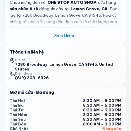
Chào mừng đến với
ONE STOP AUTO SHOP
, cửa hàng
sửa chữa ô tô
đáng tin cậy tại
Lemon Grove, CA
. Tọa
lạc tại 7280 Broadway, Lemon Grove, CA 91945, Hoa Kỳ,
chúng tôi cam kết mang đến dịch vụ ô tô chất lượng cao
để xe của bạn hoạt động trơn tru và an toàn.
Xem thêm ↓
Dưới sự dẫn dắt của đội ngũ Jose và Raquel,
ONE STOP
AUTO SHOP
đã xây dựng danh tiếng xuất sắc với đánh
giá 5 sao hoàn hảo từ 27 nhận xét. Khách hàng liên tục mô
Thông tin liên hệ
tả họ là
tuyệt vời
,
đáng tin cậy
và
trung thực
, nhấn mạnh
Địa chỉ
sự cam kết hài lòng và khuyến nghị mạnh mẽ cho bất kỳ
7280 Broadway, Lemon Grove, CA 91945, United
States
nhu cầu sửa chữa xe nào.
Điện thoại
(619) 303-6326
Chúng tôi cung cấp đa dạng dịch vụ, bao gồm bảo dưỡng
chi tiết, thay phanh và đĩa phanh, xả rửa hộp hộp số, vệ
Giờ mở cửa
· Đã đóng
sinh thân bướm ga, và thay lọc cabin. Đội ngũ thợ lành
nghề xử lý mọi công việc một cách chuyên nghiệp, đảm
Thứ Hai
8:30 AM – 6:00 PM
Thứ Ba
8:30 AM – 6:00 PM
bảo sửa chữa đúng cách ngay lần đầu và thường hoàn
Thứ Tư
8:30 AM – 6:00 PM
thành trong ngày để bạn tiện lợi.
Thứ Năm
8:30 AM – 6:00 PM
Thứ Sáu
8:30 AM – 6:00 PM
Không khí tại
ONE STOP AUTO SHOP
thân thiện và
Thứ Bảy
8:00 AM – 3:00 PM
chuyên nghiệp
, nơi giao tiếp rõ ràng và giá cả công bằng
Chủ Nhật
Đóng cửa