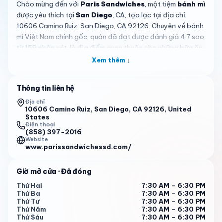
Chào mừng đến với
Paris Sandwiches
, một tiệm
bánh mì
được yêu thích tại
San Diego
, CA, tọa lạc tại địa chỉ
10606 Camino Ruiz, San Diego, CA 92126. Chuyên về bánh
mì Việt Nam chính gốc, quán đã đạt được đánh giá 4.7 sao
từ 159 nhận xét, là địa điểm quen thuộc cho những bữa ăn
ngon và bổ dưỡng. Dù bạn là người địa phương hay du
Xem thêm ↓
khách, không gian ấm áp và chất lượng ổn định khiến quán
nổi bật trong khu vực.
Thông tin liên hệ
Điểm nhấn của
Paris Sandwiches
chính là bánh mì, đặc
Địa chỉ
biệt là
Bánh Mì Gà Nướng
. Khách hàng khen ngợi ổ bánh
10606 Camino Ruiz, San Diego, CA 92126, United
States
mì được nướng hoàn hảo—
giòn rụm bên ngoài và mềm
Điện thoại
mịn bên trong
—không làm đau miệng. Nhân bánh được
(858) 397-2016
Website
cân đối tỉ mỉ, với gà nướng mềm, pate và rau chua, tạo nên
www.parissandwichessd.com/
sự hài hòa hương vị trong mỗi miếng. Đối với biến thể độc
đáo, hãy thử Bánh Mì Đặc Biệt, với nước tương đặc trưng,
Giờ mở cửa
· Đã đóng
hoặc Bánh Mì Jambon với giá hợp lý $7.45, như các đánh
giá nhấn mạnh.
Thứ Hai
7:30 AM – 6:30 PM
Thứ Ba
7:30 AM – 6:30 PM
Tiệm ăn khiêm tốn này gợi nhớ không khí ấm cúng, giống
Thứ Tư
7:30 AM – 6:30 PM
Thứ Năm
7:30 AM – 6:30 PM
nơi các chú bác nghỉ hưu tụ tập uống cà phê, như khách
Thứ Sáu
7:30 AM – 6:30 PM