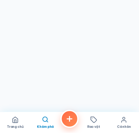
bữa tối thư giãn. Vị trí thuận tiện trên đường Mission Gorge
cũng là điểm dừng chân lý tưởng khi bạn đang đi làm việc
hay khám phá khu vực Santee.
Với gần một nghìn đánh giá từ khách hàng và lượng khách
quen trung thành, Nhà hàng Phở Ca Dao tiếp tục là địa chỉ
đáng tin cậy cho ẩm thực Việt Nam tại Santee, California.
Cam kết của nhà hàng về
nguyên liệu chất lượng, giá cả
công bằng và phục vụ thân thiện
đã giúp quán có được vị
trí xứng đáng trong làng ẩm thực địa phương. Nếu bạn
đang tìm một tô phở thật sự đúng vị, Phở Ca Dao rất đáng
để ghé thăm.
Trang chủ
Khám phá
Rao vặt
Cá nhân