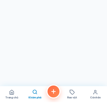
nhỏ nhưng thể hiện rõ nét lòng hiếu khách đặc trưng của
người Việt. Quán thường có nhiều chỗ ngồi trống, nên
ngay cả vào giờ cao điểm, thời gian chờ đợi cũng không
quá lâu. Dù bạn là khách lần đầu hay người quen lâu năm,
đội ngũ Phở Hòa luôn chào đón bạn nồng nhiệt từ khoảnh
khắc bạn bước vào.
Phở Hòa là lựa chọn lý tưởng cho gia đình, người ăn một
mình, sinh viên từ các trường đại học lân cận, và bất kỳ ai
đang khám phá bức tranh ẩm thực đa dạng của San
Diego. Tọa lạc trên đại lộ El Cajon Blvd, quán dễ dàng tiếp
cận từ nhiều khu phố trong thành phố. Nếu bạn từ nơi khác
đến San Diego và thèm một tô phở Việt Nam chính gốc,
quán này xứng đáng để dừng chân. Hãy nhớ xem thực đơn
trước khi đến — tuy tập trung nhưng vẫn đa dạng, đảm
bảo ai cũng tìm được món ưng ý. Phở Hòa là minh chứng
cho sức mạnh của việc làm một điều duy nhất nhưng thật
xuất sắc, và San Diego thật may mắn khi có quán phở này.
Trang chủ
Khám phá
Rao vặt
Cá nhân