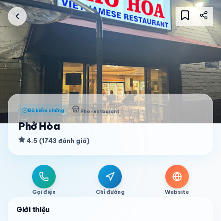
Đã kiểm chứng
Pho restaurant
Phở Hòa
4.5
(
1743
đánh giá
)
Gọi điện
Chỉ đường
Website
Giới thiệu