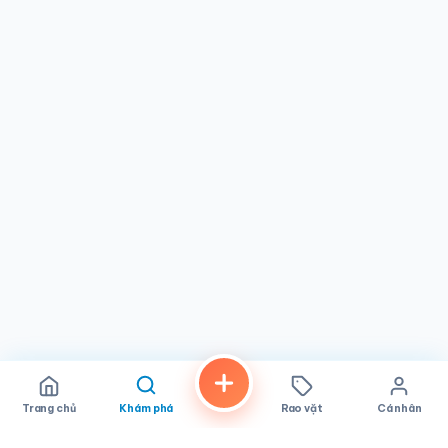
lượng, và mức giá hợp lý khiến việc trở thành khách quen
trở nên dễ dàng. Gia đình, bạn bè hẹn hò cùng tô phở, hay
người ăn một mình đều cảm thấy thoải mái như nhau tại
đây. Không gian rộng rãi và phong cách thư giãn khiến
quán phù hợp cho cả những lần ghé nhanh lẫn những bữa
ăn thong thả.
Nếu bạn đang tìm kiếm ẩm thực Việt Nam chính gốc tại khu
vực
San Diego
,
Pho Hoang Express
xứng đáng có một
vị trí trong danh sách của bạn. Nhà hàng kết hợp sự ấm
cúng của một quán ăn quen thuộc đã qua thử thách thời
gian với tốc độ và sự tiện lợi mà lịch trình bận rộn đòi hỏi.
Từ nước phở được nấu kỹ lưỡng đến những miếng thịt
nướng mềm mại, mỗi món ăn đều phản ánh sự tận tâm với
chất lượng đã giữ chân thực khách suốt nhiều năm. Hãy
ghé qua bất kỳ ngày nào trong tuần và khám phá tại sao
nhiều người dân địa phương coi đây là viên ngọc ẩn đáng
để chia sẻ.
Trang chủ
Khám phá
Rao vặt
Cá nhân