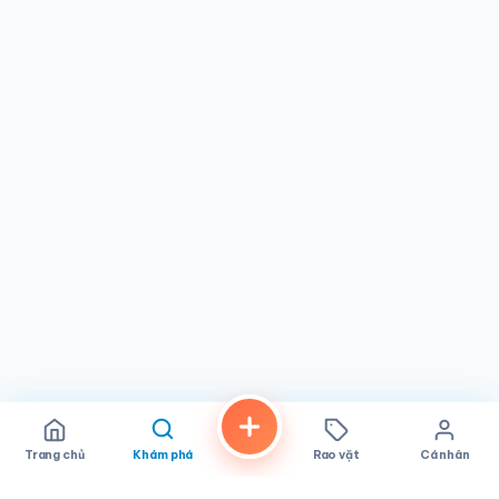
Diego, PHO Kitchen là điểm đến đáng tin cậy. Đây là nơi
bạn có thể thưởng thức tô pho nóng hổi trong buổi chiều
mát California, bữa trưa đầy năng lượng ngày thường, hay
giới thiệu bạn bè và gia đình hương vị phong phú của ẩm
thực Việt Nam. Với chất lượng ổn định, không gian thân
thiện và cam kết phục vụ đồ ăn ngon thật sự, PHO Kitchen
đã khẳng định vị trí quán ăn yêu thích của khu vực trong
bức tranh ẩm thực đa dạng của San Diego.
Trang chủ
Khám phá
Rao vặt
Cá nhân