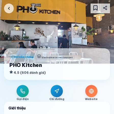
Đã kiểm chứng
Vietnamese restaurant
PHO Kitchen
4.5
(
606
đánh giá
)
Gọi điện
Chỉ đường
Website
Giới thiệu