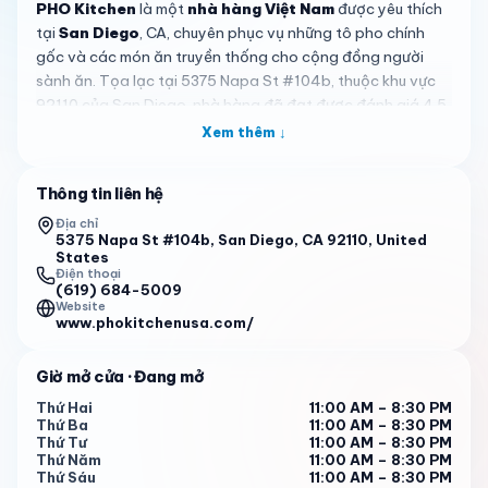
PHO Kitchen
là một
nhà hàng Việt Nam
được yêu thích
tại
San Diego
, CA, chuyên phục vụ những tô pho chính
gốc và các món ăn truyền thống cho cộng đồng người
sành ăn. Tọa lạc tại 5375 Napa St #104b, thuộc khu vực
92110 của San Diego, nhà hàng đã đạt được đánh giá 4.5
sao từ hơn 600 lượt nhận xét — minh chứng cho chất
Xem thêm ↓
lượng đồ ăn ổn định và không khí ấm cúng. Dù bạn là người
dân địa phương lâu năm hay chỉ ghé qua, PHO Kitchen
Thông tin liên hệ
mang đến hương vị Việt Nam đích thực khiến thực khách
muốn quay lại lần nữa.
Địa chỉ
5375 Napa St #104b, San Diego, CA 92110, United
States
Điều làm nên sự khác biệt của PHO Kitchen chính là nước
Điện thoại
dùng — đậm đà, thơm phức và vô cùng vừa miệng. Thực
(619) 684-5009
Website
đơn phong phú với nhiều loại pho, từ Pho Combination cổ
www.phokitchenusa.com/
điển đầy đủ thịt đến pho gà cũng có lượng fan riêng
không kém. Nhà hàng phục vụ phần ăn rất hào phóng với
Giờ mở cửa
· Đang mở
nhiều bánh pho và thịt, đi kèm mức giá phải chăng mà ai
cũng hài lòng. Chả giò cũng là món được yêu thích, thường
Thứ Hai
11:00 AM – 8:30 PM
Thứ Ba
11:00 AM – 8:30 PM
được gọi kèm pho để có bữa ăn trọn vẹn. Khách quen đặc
Thứ Tư
11:00 AM – 8:30 PM
biệt recommend món số 18, nổi tiếng với lượng protein dồi
Thứ Năm
11:00 AM – 8:30 PM
dào — lựa chọn lý tưởng cho những ai muốn bữa ăn no và
Thứ Sáu
11:00 AM – 8:30 PM