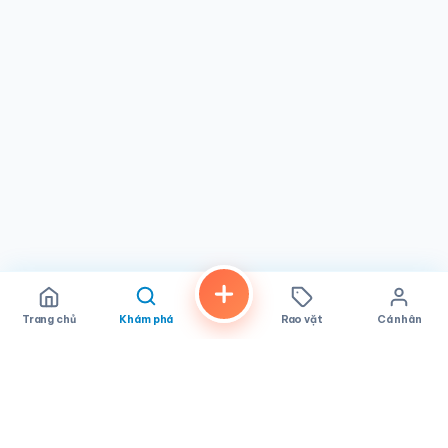
Rd h, Pho Mai Cali & Grill dễ dàng tiếp cận cho mọi người ở
National City và xa hơn. Dù bạn muốn ăn nhanh mang về
hay thưởng thức tại chỗ, chất lượng luôn được đảm bảo.
Đối với người dân địa phương và du khách, viên ngọc Việt
Nam này hứa hẹn hành trình ẩm thực thú vị với các món ăn
chính gốc và sự hiếu khách chân thành, củng cố danh
tiếng là điểm đến không thể bỏ qua tại California.
Trang chủ
Khám phá
Rao vặt
Cá nhân
FindALoco