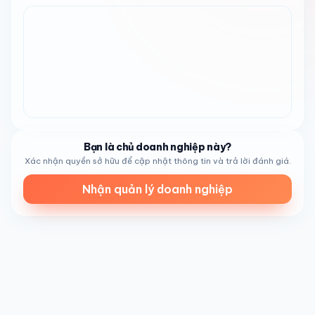
khiến thực khách muốn quay lại lần nữa.
Không gian tại Pho Mai Cali & Grill là một trong những tài
sản lớn nhất, đặc trưng bởi đội ngũ nhân viên thân thiện
và môi trường sạch sẽ, gọn gàng. Nhân viên luôn được mô
tả là chu đáo, sẵn lòng giúp đỡ, với những cá nhân như
Jasmine được nhắc đến đặc biệt vì sự tận tâm vượt mong
đợi. Sự tập trung vào dịch vụ này tạo ra không gian chào
đón và thoải mái, nơi thực khách có thể thư giãn và
thưởng thức bữa ăn mà không lo lắng, xây dựng lòng tin
Bạn là chủ doanh nghiệp này?
và gắn kết cộng đồng.
Xác nhận quyền sở hữu để cập nhật thông tin và trả lời đánh giá.
Nhà hàng này phục vụ đa dạng khách hàng, lý tưởng cho
Nhận quản lý doanh nghiệp
gia đình tìm kiếm bữa ăn thịnh soạn với giá phải chăng,
hoặc cho người lao động cần nạp năng lượng sau ngày
làm việc vất vả. Phần ăn
hào phóng bất ngờ
, nâng cao
giá trị và đảm bảo không ai phải đói. Đây là nơi thức ăn
không chỉ là dinh dưỡng mà còn là liều thuốc cho tâm hồn,
phù hợp cho bất kỳ ai thèm ẩm thực Việt Nam chính gốc
tại National City.
Nằm trên đường Sweetwater Road tại 1635 Sweetwater