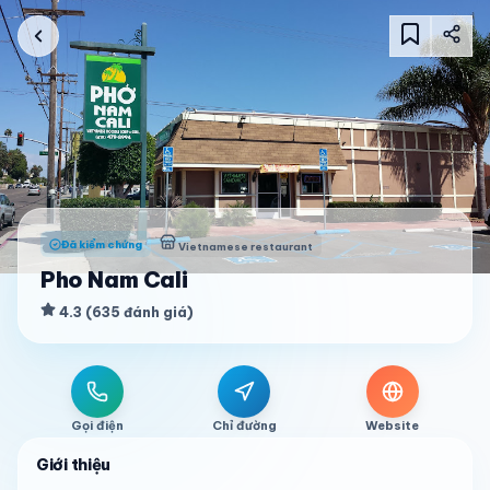
Đã kiểm chứng
Vietnamese restaurant
Pho Nam Cali
4.3
(
635
đánh giá
)
Gọi điện
Chỉ đường
Website
Giới thiệu