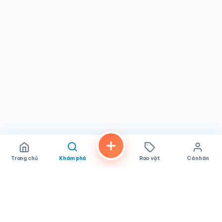
Trang chủ
Khám phá
Rao vặt
Cá nhân
FindALoco