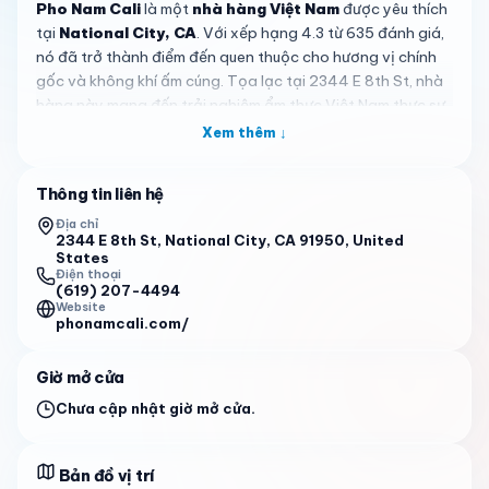
Pho Nam Cali
là một
nhà hàng Việt Nam
được yêu thích
tại
National City, CA
. Với xếp hạng 4.3 từ 635 đánh giá,
nó đã trở thành điểm đến quen thuộc cho hương vị chính
gốc và không khí ấm cúng. Tọa lạc tại 2344 E 8th St, nhà
hàng này mang đến trải nghiệm ẩm thực Việt Nam thực sự
giữa lòng thành phố, thu hút cả người dân địa phương lẫn
Xem thêm ↓
du khách tìm kiếm sự thoải mái.
Thực đơn tại
Pho Nam Cali
nổi bật với những món đặc
Thông tin liên hệ
sắc làm say lòng thực khách. Phở, đặc biệt là phở Nam Cali
Địa chỉ
special, được khen ngợi bởi
nước dùng đậm đà và thơm
2344 E 8th St, National City, CA 91950, United
States
ngon
được ninh kỹ trong nhiều giờ, tạo nên vị
cân bằng
Điện thoại
hoàn hảo
vừa ấm áp vừa dễ chịu. Khách hàng thường nói
(619) 207-4494
Website
rằng nó luôn đáp ứng mọi kỳ vọng, especially khi cảm thấy
phonamcali.com/
không khỏe. Đi kèm với phở là bánh cuốn chay và chả giò,
served với
nước chấm đậu phộng tuyệt vời
tăng cường
Giờ mở cửa
trải nghiệm. Phần ăn luôn generous, đảm bảo giá trị xứng
đáng cho số tiền bỏ ra.
Chưa cập nhật giờ mở cửa.
Bước vào
Pho Nam Cali
cảm giác như bước vào một nơi
mọi thứ đều hoàn hảo. Không khí
ấm cúng và dễ chịu
, tạo
Bản đồ vị trí