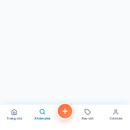
dàng phù hợp với mọi lịch trình. Dù bạn đang khám phá
các quán ăn địa phương hay thèm bánh ngọt Á chính gốc,
tiệm bánh này mang đến không khí thân thiện và menu
ngon miệng. Hãy ghé thăm để khám phá sự pha trộn
hương vị, tận hưởng các ưu đãi mua một tặng một, và hiểu
tại sao nó được yêu thích trong ẩm thực San Diego. Đừng
bỏ lỡ thẻ tích điểm để nhận thêm lợi ích!
Trang chủ
Khám phá
Rao vặt
Cá nhân