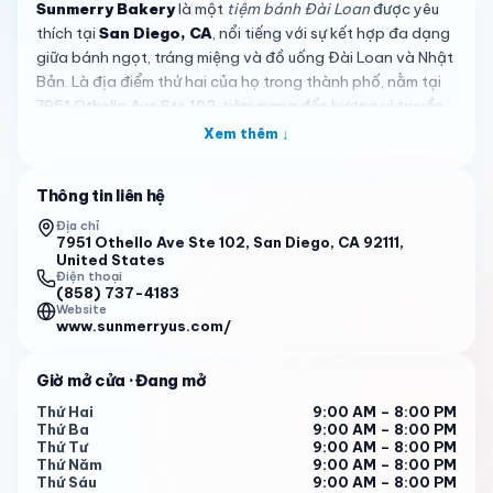
Sunmerry Bakery
là một
tiệm bánh Đài Loan
được yêu
thích tại
San Diego, CA
, nổi tiếng với sự kết hợp đa dạng
giữa bánh ngọt, tráng miệng và đồ uống Đài Loan và Nhật
Bản. Là địa điểm thứ hai của họ trong thành phố, nằm tại
7951 Othello Ave Ste 102, tiệm mang đến hương vị truyền
thống Á châu cho cộng đồng địa phương. Với đánh giá
Xem thêm ↓
4.4 sao từ 67 nhận xét, khách hàng luôn khen ngợi chất
lượng và sự phong phú, khiến nó trở thành điểm đến lý
Thông tin liên hệ
tưởng cho những ai đam mê ẩm thực ngọt và mặn.
Địa chỉ
Menu của tiệm được tô điểm bởi những món đặc trưng thể
7951 Othello Ave Ste 102, San Diego, CA 92111,
United States
hiện sự chuyên nghiệp.
Bánh mì mềm bơ
với vị ngọt và mặn
Điện thoại
hài hòa là món không thể thiếu, cùng với các sáng tạo như
(858) 737-4183
Website
bánh bông lan thịt heo
và
bánh pudding khoai môn
–
www.sunmerryus.com/
loại bánh hiếm gặp trong các tiệm bánh Á khác. Đồ uống
cũng rất được ưa chuộng, với chương trình mua một tặng
Giờ mở cửa
· Đang mở
một hàng ngày thu hút nhiều người. Từ bánh nho cuộn đến
các loại bánh mới lạ, luôn có điều gì đó để thỏa mãn khẩu
Thứ Hai
9:00 AM – 8:00 PM
Thứ Ba
9:00 AM – 8:00 PM
vị khác nhau, đảm bảo trải nghiệm đáng nhớ cho cả người
Thứ Tư
9:00 AM – 8:00 PM
mới ghé thăm và khách quen.
Thứ Năm
9:00 AM – 8:00 PM
Thứ Sáu
9:00 AM – 8:00 PM