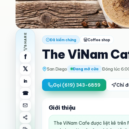
SHARE
Đã kiểm chứng
Coffee shop
The ViNam Ca
f
𝕏
San Diego
Đóng lúc 6:0
Đang mở cửa
in
Gọi
(619) 343-6859
Chỉ 
☎
Giới thiệu
The ViNam Cafe được liệt kê trên F