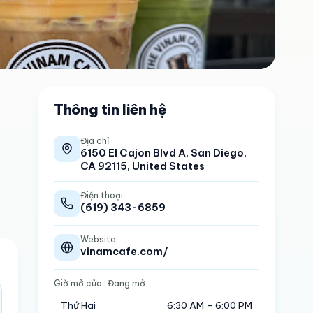
Thông tin liên hệ
Địa chỉ
6150 El Cajon Blvd A, San Diego,
CA 92115, United States
Điện thoại
(619) 343-6859
Website
vinamcafe.com/
Giờ mở cửa
· Đang mở
Thứ Hai
6:30 AM – 6:00 PM