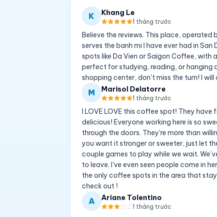
Khang Le
K
1 tháng trước
Believe the reviews. This place, operated
serves the banh mi I have ever had in San 
spots like Da Vien or Saigon Coffee, with 
perfect for studying, reading, or hanging 
shopping center, don't miss the turn! I wil
Marisol Delatorre
M
1 tháng trước
I LOVE LOVE this coffee spot! They have fre
delicious! Everyone working here is so s
through the doors. They're more than willi
you want it stronger or sweeter, just let t
couple games to play while we wait. We've 
to leave. I've even seen people come in here
the only coffee spots in the area that sta
check out !
Ariane Tolentino
A
1 tháng trước