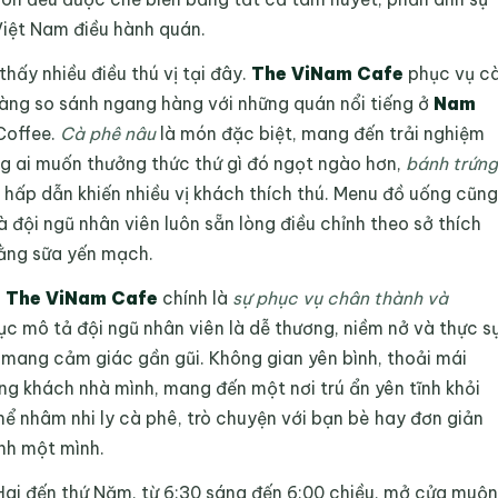
Việt Nam điều hành quán.
hấy nhiều điều thú vị tại đây.
The ViNam Cafe
phục vụ c
àng so sánh ngang hàng với những quán nổi tiếng ở
Nam
Coffee.
Cà phê nâu
là món đặc biệt, mang đến trải nghiệm
g ai muốn thưởng thức thứ gì đó ngọt ngào hơn,
bánh trứng
 hấp dẫn khiến nhiều vị khách thích thú. Menu đồ uống cũng
 đội ngũ nhân viên luôn sẵn lòng điều chỉnh theo sở thích
bằng sữa yến mạch.
a
The ViNam Cafe
chính là
sự phục vụ chân thành và
tục mô tả đội ngũ nhân viên là dễ thương, niềm nở và thực s
 mang cảm giác gần gũi. Không gian yên bình, thoải mái
ng khách nhà mình, mang đến một nơi trú ẩn yên tĩnh khỏi
thể nhâm nhi ly cà phê, trò chuyện với bạn bè hay đơn giản
nh một mình.
Hai đến thứ Năm, từ 6:30 sáng đến 6:00 chiều, mở cửa muộn