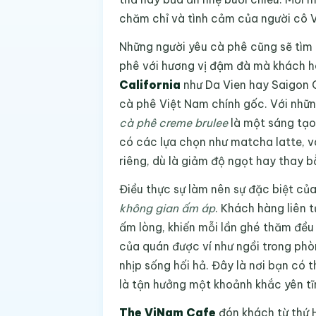
chăm chỉ và tình cảm của người cô 
Những người yêu cà phê cũng sẽ tìm t
phê với hương vị đậm đà mà khách h
California
như Da Vien hay Saigon 
cà phê Việt Nam chính gốc. Với nhữn
cà phê creme brulee
là một sáng tạo
có các lựa chọn như matcha latte, và
riêng, dù là giảm độ ngọt hay thay 
Điều thực sự làm nên sự đặc biệt củ
không gian ấm áp
. Khách hàng liên 
ấm lòng, khiến mỗi lần ghé thăm đều
của quán được ví như ngồi trong phò
nhịp sống hối hả. Đây là nơi bạn có 
là tận hưởng một khoảnh khắc yên tĩ
The ViNam Cafe
đón khách từ thứ 