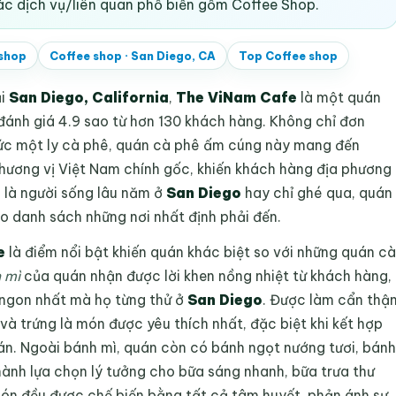
ác dịch vụ/liên quan phổ biến gồm Coffee Shop.
shop
Coffee shop
·
San Diego, CA
Top
Coffee shop
ại
San Diego, California
,
The ViNam Cafe
là một quán
đánh giá 4.9 sao từ hơn 130 khách hàng. Không chỉ đơn
hức một ly cà phê, quán cà phê ấm cúng này mang đến
hương vị Việt Nam chính gốc, khiến khách hàng địa phương
n là người sống lâu năm ở
San Diego
hay chỉ ghé qua, quán
 danh sách những nơi nhất định phải đến.
e
là điểm nổi bật khiến quán khác biệt so với những quán cà
 mì
của quán nhận được lời khen nồng nhiệt từ khách hàng,
 ngon nhất mà họ từng thử ở
San Diego
. Được làm cẩn thậ
 và trứng là món được yêu thích nhất, đặc biệt khi kết hợp
uán. Ngoài bánh mì, quán còn có bánh ngọt nướng tươi, bánh
thành lựa chọn lý tưởng cho bữa sáng nhanh, bữa trưa thư
món đều được chế biến bằng tất cả tâm huyết, phản ánh sự