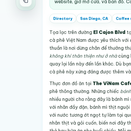
website, giờ mở cửa, và bản đồ. C
Directory
San Diego, CA
Coffee 
Tọa lạc trên đường
El Cajon Blvd
t
cà phê Việt Nam được yêu thích với 
thuần là nơi dừng chân để thưởng t
không khí thân thiện như ở nhà
cùng 
quay lại lần này đến lần khác. Dù bạ
cà phê này xứng đáng được thêm vào
Thực đơn đồ ăn tại
The ViNam Caf
phê thông thường. Những chiếc
bánh
nhiều người cho rằng đây là bánh mì
với nhân đầy đặn, bánh mì thịt nguội
với nước tương ớt ngọt tự làm tại q
nhân thịt và gỏi cuốn, biến nơi đây 
thả hay bữa ăn nhẹ buổi chiều. Mỗi 