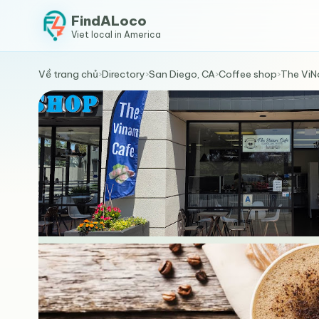
FindALoco
Viet local in America
Về trang chủ
›
Directory
›
San Diego, CA
›
Coffee shop
›
The ViN