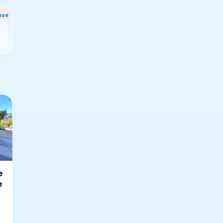
nse
e
e