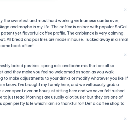
✕
 by the sweetest and most hard working vietnamese auntie ever,
Diego and maybe in my life. The coffee is on bar with popular SoCal
a potent yet flavorful coffee profile. The ambience is very calming,
out. All bread and pastries are made in house. Tucked away in a smal
l come back often!
✕
shly baked pastries, spring rolls and bahn mis that are all so
weet and they make you feel so welcomed as soon as you walk
ng to make adjustments to your drinks or modify whatever you like. If
hem know. I've brought my family here, and we will usually grab a
even spent over an hour just sitting here and we never felt rushed
 to just read. Mornings are usually a lot busier but they are one of
ys open pretty late which I am so thankful for! Def a coffee shop to
✕