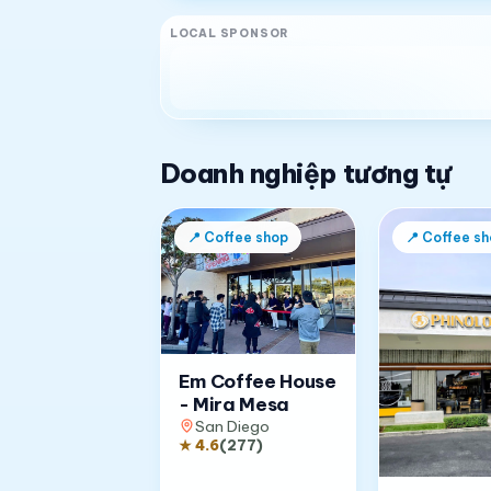
LOCAL SPONSOR
Doanh nghiệp tương tự
📍
Coffee shop
📍
Coffee sh
Em Coffee House
- Mira Mesa
San Diego
★
4.6
(
277
)