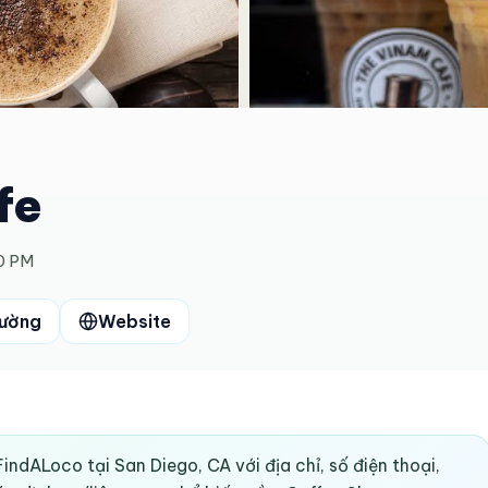
fe
0 PM
đường
Website
indALoco tại San Diego, CA với địa chỉ, số điện thoại,