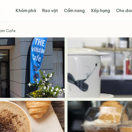
Khám phá
Rao vặt
Cẩm nang
Xếp hạng
Cho do
am Cafe