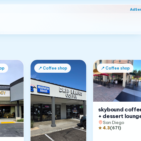
AdSe
op
📍
Coffee shop
📍
Coffee shop
skybound coffe
+ dessert loung
San Diego
★
4.3
(
671
)