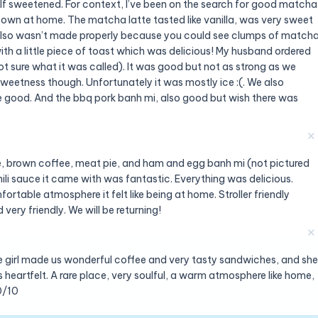
lf sweetened. For context, I’ve been on the search for good matcha
 own at home. The matcha latte tasted like vanilla, was very sweet
It also wasn’t made properly because you could see clumps of match
ith a little piece of toast which was delicious! My husband ordered
 sure what it was called). It was good but not as strong as we
sweetness though. Unfortunately it was mostly ice :(. We also
re good. And the bbq pork banh mi, also good but wish there was
✕
, brown coffee, meat pie, and ham and egg banh mi (not pictured
ili sauce it came with was fantastic. Everything was delicious.
table atmosphere it felt like being at home. Stroller friendly
very friendly. We will be returning!
✕
e girl made us wonderful coffee and very tasty sandwiches, and she
heartfelt. A rare place, very soulful, a warm atmosphere like home,
10/10