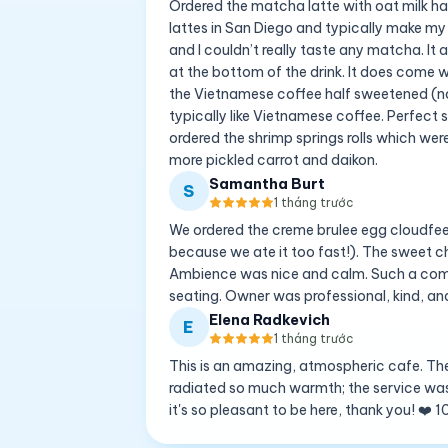
Ordered the matcha latte with oat milk ha
lattes in San Diego and typically make my
and I couldn’t really taste any matcha. 
at the bottom of the drink. It does come w
the Vietnamese coffee half sweetened (not
typically like Vietnamese coffee. Perfect 
ordered the shrimp springs rolls which we
more pickled carrot and daikon.
Samantha Burt
S
1 tháng trước
We ordered the creme brulee egg cloudfee
because we ate it too fast!). The sweet ch
Ambience was nice and calm. Such a comfor
seating. Owner was professional, kind, and 
Elena Radkevich
E
1 tháng trước
This is an amazing, atmospheric cafe. Th
radiated so much warmth; the service was 
it's so pleasant to be here, thank you! ❤️ 