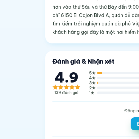
hơn vào thứ Sáu và thứ Bảy đến 9:00 
chỉ 6150 El Cajon Blvd A, quán dễ dà
tìm kiếm trải nghiệm quán cà phê Vi
khách hàng gọi đây là một nơi hiếm h
Đánh giá & Nhận xét
4.9
5
★
4
★
3
★
2
★
139
đánh giá
1
★
Đăng n