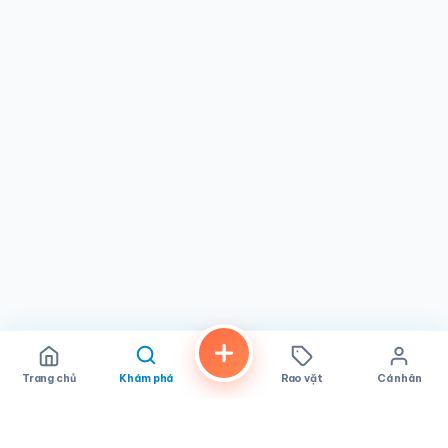
không khí hấp dẫn, quán thể hiện sự quyến rũ của một cửa
hàng gia đình nơi mọi vị khách đều được chào đón. Dù bạn
thử trà Thái ngon nhất thị trấn hay khám phá các hương
vị khác, một chuyến ghé thăm hứa hẹn sẽ mang lại thời
gian vui vẻ và đáng nhớ.
Trang chủ
Khám phá
Rao vặt
Cá nhân