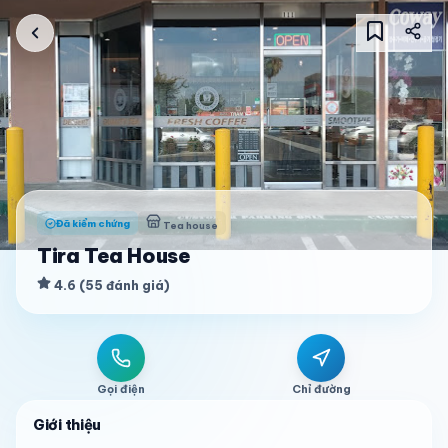
Đã kiểm chứng
Tea house
Tira Tea House
4.6
(
55
đánh giá
)
Gọi điện
Chỉ đường
Giới thiệu