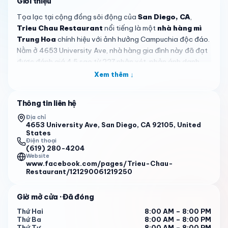
Giới thiệu
Tọa lạc tại cộng đồng sôi động của
San Diego, CA
,
Trieu Chau Restaurant
nổi tiếng là một
nhà hàng mì
Trung Hoa
chính hiệu với ảnh hưởng Campuchia độc đáo.
Nằm ở 4653 University Ave, nhà hàng gia đình này đã đạt
được đánh giá 4.5 sao từ 227 nhận xét, phản ánh danh
tiếng về chất lượng và sự ổn định. Mở cửa từ 8 giờ sáng
Xem thêm ↓
đến 8 giờ tối vào các ngày Thứ Hai, Thứ Ba, Thứ Tư, Thứ
Sáu, Thứ Bảy và Chủ Nhật, nghỉ Thứ Năm, nhà hàng cung
Thông tin liên hệ
cấp lịch trình thuận tiện cho bữa sáng, trưa và tối, là lựa
chọn tiện lợi cho người dân địa phương và du khách khám
Địa chỉ
4653 University Ave, San Diego, CA 92105, United
phá City Heights.
States
Điện thoại
Thực đơn tại Trieu Chau là sự tôn vinh những món ăn đậm
(619) 280-4204
Website
đà, no bụng, khiến thực khách luôn muốn quay lại. Các món
www.facebook.com/pages/Trieu-Chau-
đặc trưng bao gồm mì sợi gạo với thịt heo quay BBQ,
Restaurant/121290061219250
thường kèm theo lòng để có hương vị truyền thống, và mì
bò khô satay, nổi tiếng với vị cay nồng. Dòng muối và tiêu
Giờ mở cửa
· Đã đóng
—với gà, đậu hũ, mực và tôm—giòn rụm và đậm đà, lý
Thứ Hai
8:00 AM – 8:00 PM
tưởng để chia sẻ. Súp là điểm nhấn, đặc biệt là súp mì
Thứ Ba
8:00 AM – 8:00 PM
trứng vịt rộng và súp mì trứng combo rộng, phục vụ khô
Thứ Tư
8:00 AM – 8:00 PM