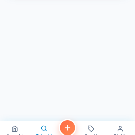
ngày càng quan trọng, quán này mang đến hương vị và số
lượng ấn tượng, là lựa chọn tuyệt vời cho những buổi đi
chơi bình thường, bữa ăn gia đình hoặc bữa ăn nhanh, no
bụng. Dù bạn là người yêu thích súp mì hay khám phá
hương vị mới, thực đơn đa dạng có nhiều thứ để thỏa mãn
mọi khẩu vị.
Tóm lại,
Trieu Chau Restaurant
tại
San Diego, CA
, thể
hiện tinh thần của một nhà hàng xóm chính hiệu—nơi ẩm
thực ngon, dịch vụ tận tâm và cộng đồng hòa quyện. Đây
không chỉ là một bữa ăn; mà là trải nghiệm đáng trân
trọng, và với chất lượng ổn định cùng những gương mặt
thân thiện, không ngạc nhiên khi khách hàng hy vọng quán
sẽ tồn tại mãi mãi
.