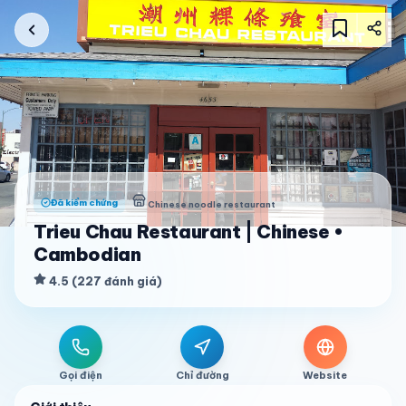
Đã kiểm chứng
Chinese noodle restaurant
Trieu Chau Restaurant | Chinese •
Cambodian
4.5
(
227
đánh giá
)
Gọi điện
Chỉ đường
Website