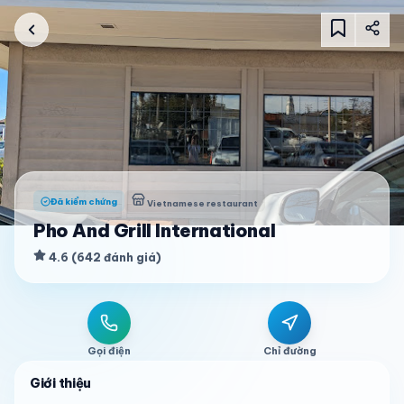
Đã kiểm chứng
Vietnamese restaurant
Pho And Grill International
4.6
(
642
đánh giá
)
Gọi điện
Chỉ đường
Giới thiệu