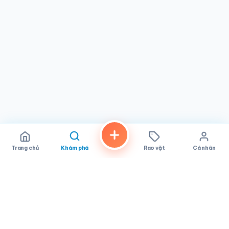
thành lựa chọn nổi bật tại
Spring Valley, CA
, mời gọi mọi
người trải nghiệm bản chất thực sự của sự hiếu khách Việt
Nam. Nơi đây hội tụ đủ yếu tố để trở thành điểm đến lý
tưởng cho mọi người.
Trang chủ
Khám phá
Rao vặt
Cá nhân
FindALoco
Vietnamese businesses, local services and classifieds across