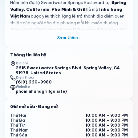
Nằm trên đại lộ Sweetwater Springs Boulevard tại
Spring
Valley, California
,
Pho Minh & Grill
là một
nhà hàng
Việt Nam
được yêu thích, lặng lẽ trở thành địa điểm quen
thuộc của người dân địa phương mỗi khi muốn thưởng
thức món ăn Việt chính gốc mà không cần phô trương. Với
đánh giá 4.4 sao dựa trên hơn ba trăm lượt nhận xét, quán
Xem thêm ↓
ăn gia đình này đã xây dựng được danh tiếng theo cách
truyền thống nhất—từng tô pho một. Dù bạn sống ở gần
Thông tin liên hệ
hay chỉ đang đi ngang qua khu vực, đây là một điểm đến
đáng biết mỗi khi cơn thèm đồ Việt ập đến.
Địa chỉ
2615 Sweetwater Springs Blvd, Spring Valley, CA
91978, United States
Trái tim của thực đơn xoay quanh món pho được nấu đúng
Điện thoại
điệu. Khách hàng liên tục khen ngợi
nước dùng đậm đà,
(619) 660-9980
Website
thơm ngon
—nền tảng của mỗi tô pho mà ai cũng có thể
phominhandgrillgo.site/
nhận ra được ninh bằng cả sự kiên nhẫn và tâm huyết. Pho
bò tái là món được nhiều người ưa chuộng, với những lát
Giờ mở cửa
· Đang mở
thịt bò mềm mại được nấu chín nhẹ nhàng bởi sức nóng
của nước dùng. Phần ăn
hào phóng
đảm bảo bạn sẽ
Thứ Hai
10:00 AM – 9:00 PM
Thứ Ba
10:00 AM – 9:00 PM
không bao giờ ra về mà vẫn đói, và sự kết hợp giữa rau
Thứ Tư
10:00 AM – 9:00 PM
thơm tươi, sợi pho chất lượng cùng thịt mềm tạo nên một
Thứ Năm
10:00 AM – 9:00 PM
trải nghiệm vừa no bụng vừa thực sự đậm chất Việt. Với ai
Thứ Sáu
10:00 AM – 9:00 PM