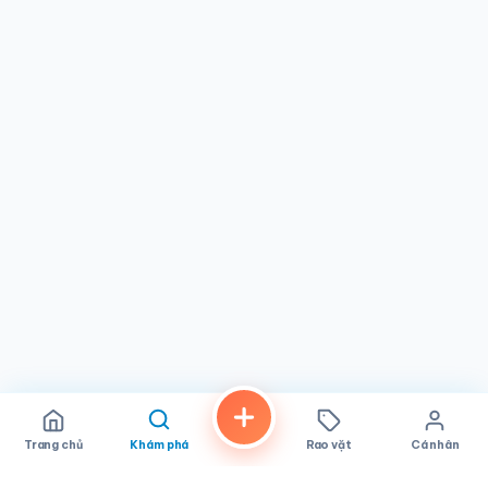
giờ đóng cửa, đội ngũ vẫn luôn chu đáo và vui vẻ. Sự hiếu
khách chân thành như vậy không thể giả tạo được, và nó
nói lên sự chăm chút mà chủ quán dành cho quán ăn nhỏ
nhưng đầy sức sống này.
Pho Minh & Grill mở cửa mỗi ngày trong tuần từ 10 giờ sáng
đến 9 giờ tối, là lựa chọn đáng tin cậy cho bữa trưa, bữa
tối hay bất kỳ lúc nào trong ngày. Quán đặc biệt phù hợp
cho các gia đình tìm kiếm bữa tối ngày thường giá phải
chăng, nhóm bạn bè sum họp bên những tô pho nóng hổi,
hay bất kỳ ai ở khu vực Spring Valley thèm món Việt nấu
bằng cả tấm lòng. Nếu bạn đang tìm một
nhà hàng Việt
Nam
chính gốc, mộc mạc tại
Spring Valley, CA
, Pho Minh
& Grill xứng đáng có một chỗ trong danh sách của bạn.
Trang chủ
Khám phá
Rao vặt
Cá nhân