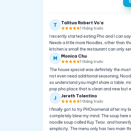
Talitua Robert Vo'a
T
1 tháng trước
I recently started eating Pho and I can say
Needs a little more Noodles, other than 
kitchen is small the restaurant can only s
Monica Chu
M
1 tháng trước
The house special was definitely the must 
not even need additional seasoning. Noodle
so understand you might share a table, migh
pop pho place that is clean and new but wi
Jereth Tolentino
J
1 tháng trước
I finally got to try PHOnomenal after my br
completely blew my mind. The soup here is n
noodle soup called Kuy Teav, and honestly, 
simplicity. The menu only has two main thi