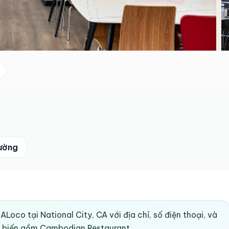
ường
Loco tại National City, CA với địa chỉ, số điện thoại, và
ổ biến gồm Cambodian Restaurant.