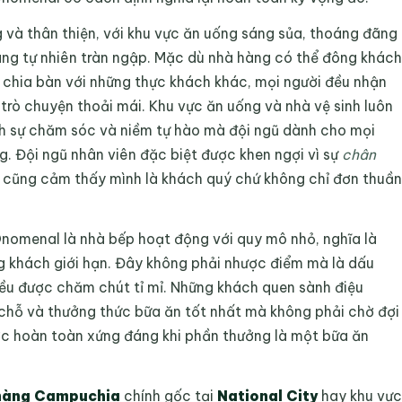
và thân thiện, với khu vực ăn uống sáng sủa, thoáng đãng
áng tự nhiên tràn ngập. Mặc dù nhà hàng có thể đông khách
 chia bàn với những thực khách khác, mọi người đều nhận
 trò chuyện thoải mái. Khu vực ăn uống và nhà vệ sinh luôn
nh sự chăm sóc và niềm tự hào mà đội ngũ dành cho mọi
g. Đội ngũ nhân viên đặc biệt được khen ngợi vì sự
chân
ai cũng cảm thấy mình là khách quý chứ không chỉ đơn thuần
nomenal là nhà bếp hoạt động với quy mô nhỏ, nghĩa là
g khách giới hạn. Đây không phải nhược điểm mà là dấu
đều được chăm chút tỉ mỉ. Những khách quen sành điệu
hỗ và thưởng thức bữa ăn tốt nhất mà không phải chờ đợi
ước hoàn toàn xứng đáng khi phần thưởng là một bữa ăn
hàng Campuchia
chính gốc tại
National City
hay khu vực