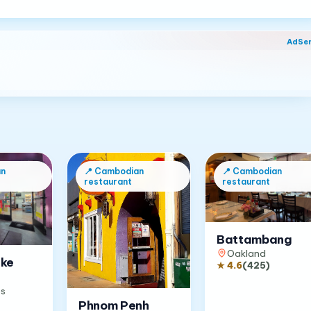
AdSe
n
📍
Cambodian
📍
Cambodian
restaurant
restaurant
Battambang
Oakland
ake
★
4.6
(
425
)
es
Phnom Penh