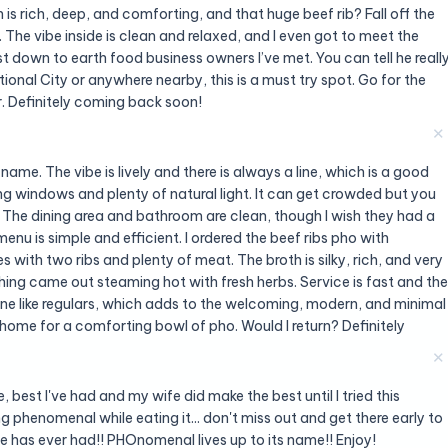
is rich, deep, and comforting, and that huge beef rib? Fall off the
 The vibe inside is clean and relaxed, and I even got to meet the
 down to earth food business owners I’ve met. You can tell he reall
tional City or anywhere nearby, this is a must try spot. Go for the
er. Definitely coming back soon!
✕
name. The vibe is lively and there is always a line, which is a good
ling windows and plenty of natural light. It can get crowded but you
. The dining area and bathroom are clean, though I wish they had a
enu is simple and efficient. I ordered the beef ribs pho with
ith two ribs and plenty of meat. The broth is silky, rich, and very
ing came out steaming hot with fresh herbs. Service is fast and the
one like regulars, which adds to the welcoming, modern, and minimal
d’s home for a comforting bowl of pho. Would I return? Definitely
✕
best I've had and my wife did make the best until I tried this
ng phenomenal while eating it... don't miss out and get there early to
e has ever had!! PHOnomenal lives up to its name!! Enjoy!