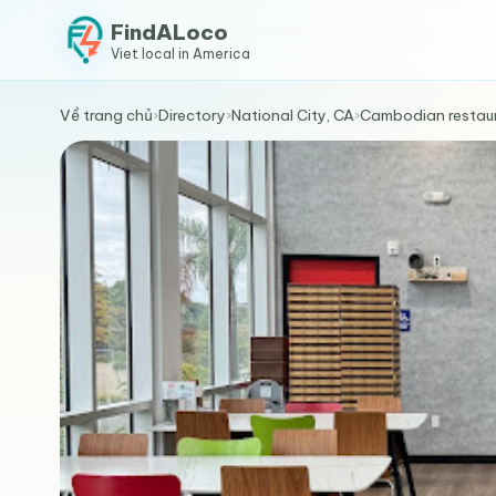
FindALoco
Viet local in America
Về trang chủ
›
Directory
›
National City, CA
›
Cambodian restau