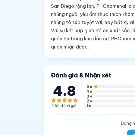
San Diego rộng lớn, PHOnomenal là đ
những người yêu ẩm thực thích khám 
những tô súp tuyệt vời, hay bất kỳ 
Với sự kết hợp giữa đồ ăn xuất sắc, 
quán ăn trong khu dân cư, PHOnomena
quán nhận được.
Đánh giá & Nhận xét
4.8
5
★
4
★
3
★
2
★
263
đánh giá
1
★
Đăng n