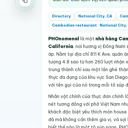
Directory
National City, CA
Cam
Cambodian restaurant
·
National City,
PHOnomenal
là một
nhà hàng Ca
California
, nơi hương vị Đông Nam 
áp. Nằm tại địa chỉ 811 K Ave, quán
tượng 4.8 sao từ hơn 260 lượt nhận x
trung thành chỉ sau một lần ghé th
thực đa dạng của khu vực San Dieg
với tên gọi của nó trong mỗi tô súp 
Nhân vật chính của thực đơn chính l
nét tương đồng với phở Việt Nam như
khách đặc biệt yêu thích món house 
đà mà không cần thêm gia vị, và sợi 
biết thế nào là một tô súp ngon, PH