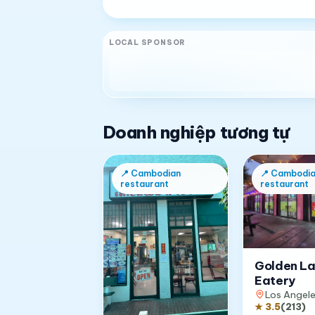
LOCAL SPONSOR
Doanh nghiệp tương tự
📍
Cambodian
📍
Cambodia
restaurant
restaurant
Golden L
Eatery
Los Angel
★
3.5
(
213
)