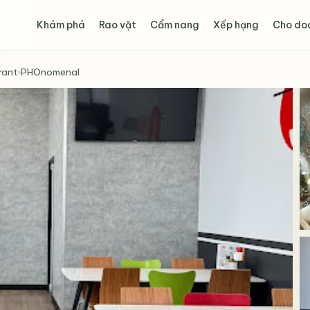
Khám phá
Rao vặt
Cẩm nang
Xếp hạng
Cho do
rant
›
PHOnomenal