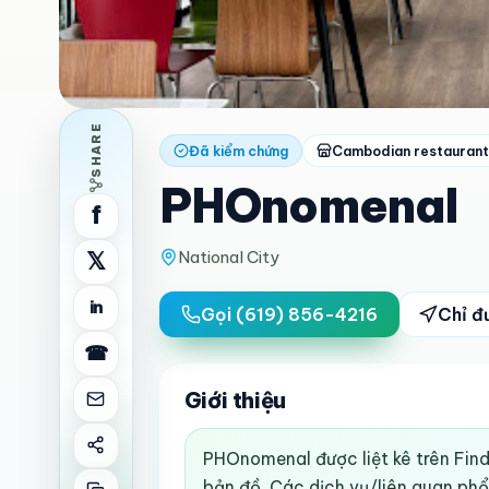
SHARE
Đã kiểm chứng
Cambodian restaurant
PHOnomenal
f
National City
𝕏
in
Gọi
(619) 856-4216
Chỉ đ
☎
Giới thiệu
PHOnomenal được liệt kê trên FindA
bản đồ. Các dịch vụ/liên quan ph