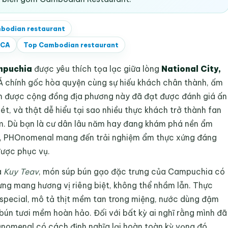
bodian restaurant
 CA
Top
Cambodian restaurant
mpuchia
được yêu thích tọa lạc giữa lòng
National City,
Á chính gốc hòa quyện cùng sự hiếu khách chân thành, ấm
 ăn được cộng đồng địa phương này đã đạt được đánh giá ấn
ét, và thật dễ hiểu tại sao nhiều thực khách trở thành fan
ăm. Dù bạn là cư dân lâu năm hay đang khám phá nền ẩm
o, PHOnomenal mang đến trải nghiệm ẩm thực xứng đáng
được phục vụ.
à
Kuy Teav
, món súp bún gạo đặc trưng của Campuchia có
ng mang hương vị riêng biệt, không thể nhầm lẫn. Thực
special, mô tả thịt mềm tan trong miệng, nước dùng đậm
bún tươi mềm hoàn hảo. Đối với bất kỳ ai nghĩ rằng mình đã
Onomenal có cách định nghĩa lại hoàn toàn kỳ vọng đó.