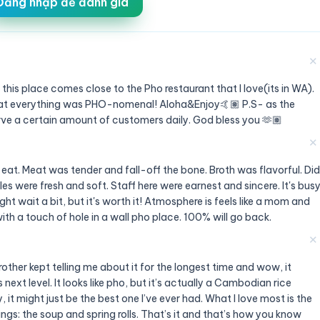
Đăng nhập để đánh giá
✕
 this place comes close to the Pho restaurant that I love(its in WA).
that everything was PHO-nomenal! Aloha&Enjoy🤙🏽 P.S- as the
erve a certain amount of customers daily. God bless you 🫶🏽
✕
eat. Meat was tender and fall-off the bone. Broth was flavorful. Did
s were fresh and soft. Staff here were earnest and sincere. It's bus
t wait a bit, but it's worth it! Atmosphere is feels like a mom and
th a touch of hole in a wall pho place. 100% will go back.
✕
other kept telling me about it for the longest time and wow, it
ext level. It looks like pho, but it’s actually a Cambodian rice
it might just be the best one I’ve ever had. What I love most is the
ngs: the soup and spring rolls. That’s it and that’s how you know