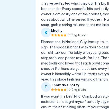
they’ve perfected what they do. The broth 
bone tender. Every spoonful hits perfectly.
owner, Sam easily one of the coolest, most
cares about what he serves. If you’re in Na
soup, grab a spring roll, and thank me lat
khoi ly
K
1 tháng trước
Phenomenal in National City lives up to its 
sign. The space is bright with floor to cei
can still talk comfortably with your group
step stool and paper towels for kids. The m
meatballs and loved that each bowl comes w
smooth. Portions are generous and everyth
owner is incredibly warm. He treats every
vibe. This place feels like visiting a frien
Thomas Crotty
T
1 tháng trước
If you want the best Pho, Cambodian style, 
restaurant... I caught myself actually sayi
ensure the best dining pleasure your tongu