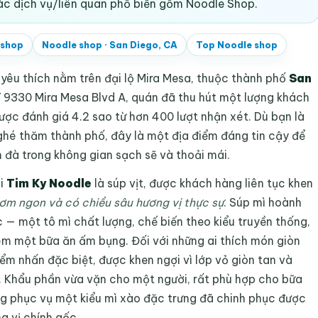
ác dịch vụ/liên quan phổ biến gồm Noodle Shop.
 shop
Noodle shop
·
San Diego, CA
Top
Noodle shop
yêu thích nằm trên đại lộ Mira Mesa, thuộc thành phố
San
chỉ 9330 Mira Mesa Blvd A, quán đã thu hút một lượng khách
ợc đánh giá 4.2 sao từ hơn 400 lượt nhận xét. Dù bạn là
hé thăm thành phố, đây là một địa điểm đáng tin cậy để
 đà trong không gian sạch sẽ và thoải mái.
ại
Tim Ky Noodle
là súp vịt, được khách hàng liên tục khen
ơm ngon và có chiều sâu hương vị thực sự
. Súp mì hoành
 — một tô mì chất lượng, chế biến theo kiểu truyền thống,
hèm một bữa ăn ấm bụng. Đối với những ai thích món giòn
iểm nhấn đặc biệt, được khen ngợi vì lớp vỏ giòn tan và
 Khẩu phần vừa vặn cho một người, rất phù hợp cho bữa
g phục vụ một kiểu mì xào đặc trưng đã chinh phục được
g vị chính gốc.