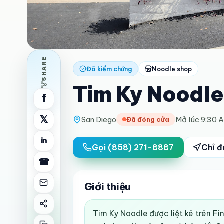
SHARE
Đã kiểm chứng
Noodle shop
Tim Ky Noodle
f
𝕏
San Diego
Mở lúc 9:30 
Đã đóng cửa
in
Gọi
(858) 271-8887
Chỉ 
☎
Giới thiệu
Tim Ky Noodle được liệt kê trên Fin