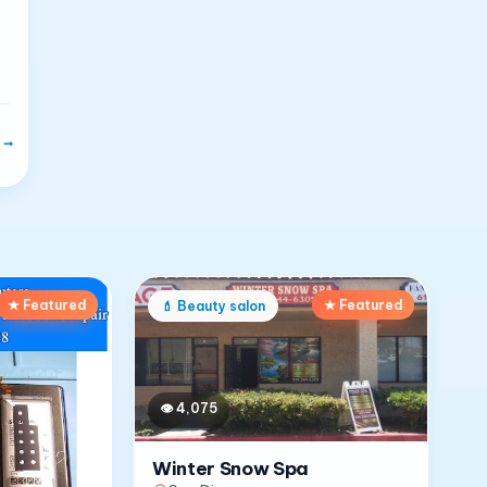
→
★ Featured
★ Featured
💄
Beauty salon
👁
4,075
Winter Snow Spa