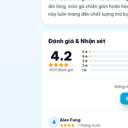
ấm lòng, món gà chiên giòn hoàn hảo
này luôn mang đến chất lượng mà bạn
Đánh giá & Nhận xét
4.2
5
★
4
★
3
★
2
★
403
đánh giá
1
★
Đăng n
Alex Fung
A
1 tháng trước