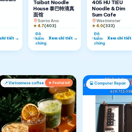
Taibat Noodle
405 HU TIEU
House 泰巴特清真
Noodle & Dim
面馆
Sum Cafe
Santa Ana
Westminster
★
4.7
(
403
)
★
4.0
(
333
)
Đã
Đã
chi tiết
→
Xem chi tiết
→
Xem chi tiết
kiểm
kiểm
chứng
chứng
★ Featured
📍
Vietnamese coffee shop
💻
Computer Repair