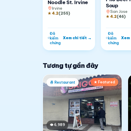
Noodle St. Irvine
Soup
Irvine
San Jose
★
4.2
(
255
)
★
4.2
(
46
)
Đã
Đã
Xem chi tiết
→
Xem 
kiểm
kiểm
chứng
chứng
Tương tự gần đây
★ Featured
🍜
Restaurant
👁
6,989