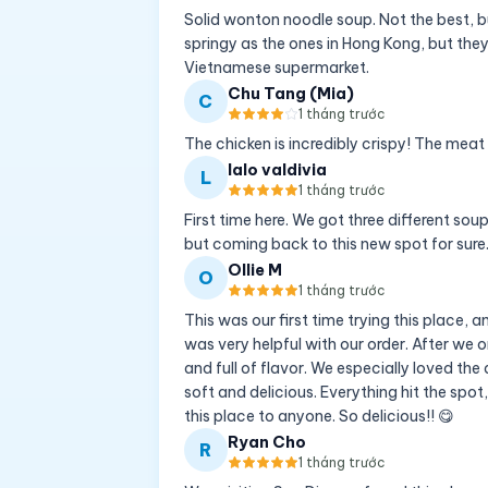
Solid wonton noodle soup. Not the best, b
springy as the ones in Hong Kong, but they
Vietnamese supermarket.
Chu Tang (Mia)
C
1 tháng trước
The chicken is incredibly crispy! The meat i
lalo valdivia
L
1 tháng trước
First time here. We got three different sou
but coming back to this new spot for sur
Ollie M
O
1 tháng trước
This was our first time trying this place,
was very helpful with our order. After we 
and full of flavor. We especially loved th
soft and delicious. Everything hit the spo
this place to anyone. So delicious!! 😋
Ryan Cho
R
1 tháng trước