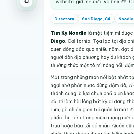
website, giờ mở cửa, và bản đồ. C
Directory
San Diego, CA
Noodle
Tim Ky Noodle
là một tiệm mì được 
Diego
, California. Tọa lạc tại địa 
quen đông đảo qua nhiều năm, đạt đư
người dân địa phương hay du khách g
thưởng thức một tô mì nóng hổi, đậm
Một trong những món nổi bật nhất t
ngợi nhờ phần nước dùng đậm đà,
th
thánh cũng là lựa chọn phổ biến khác
đủ để làm hài lòng bất kỳ ai đang t
rụm, gà chiên giòn tại quán là một đ
phần thịt bên trong mềm mọng nước.
trưa hoặc bữa tối cá nhân. Quán cũn
nhiều thực khách đang tìm kiếm hươn