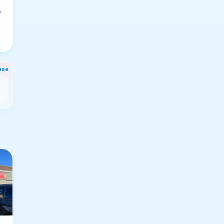
r
nse