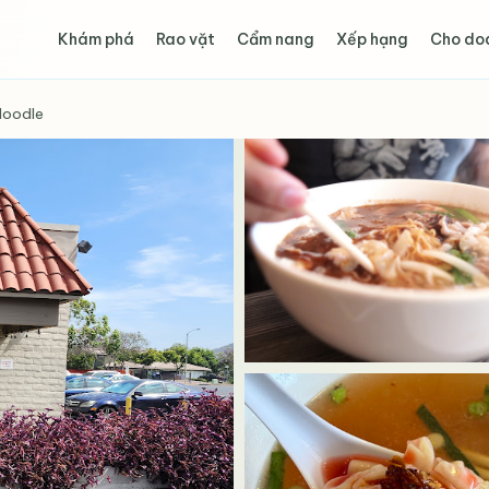
Khám phá
Rao vặt
Cẩm nang
Xếp hạng
Cho do
Noodle