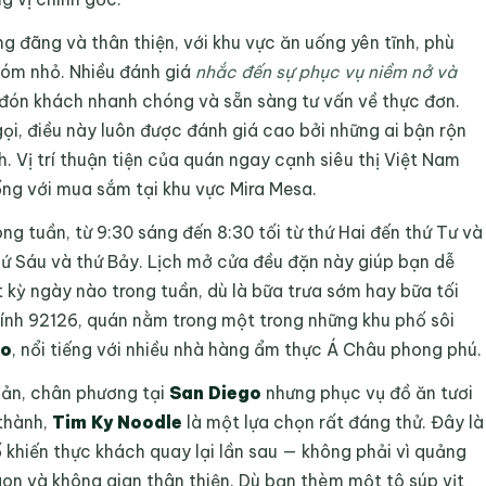
g đãng và thân thiện, với khu vực ăn uống yên tĩnh, phù
hóm nhỏ. Nhiều đánh giá
nhắc đến sự phục vụ niềm nở và
p đón khách nhanh chóng và sẵn sàng tư vấn về thực đơn.
ọi, điều này luôn được đánh giá cao bởi những ai bận rộn
h. Vị trí thuận tiện của quán ngay cạnh siêu thị Việt Nam
ng với mua sắm tại khu vực Mira Mesa.
g tuần, từ 9:30 sáng đến 8:30 tối từ thứ Hai đến thứ Tư và
hứ Sáu và thứ Bảy. Lịch mở cửa đều đặn này giúp bạn dễ
 kỳ ngày nào trong tuần, dù là bữa trưa sớm hay bữa tối
ính 92126, quán nằm trong một trong những khu phố sôi
go
, nổi tiếng với nhiều nhà hàng ẩm thực Á Châu phong phú.
iản, chân phương tại
San Diego
nhưng phục vụ đồ ăn tươi
thành,
Tim Ky Noodle
là một lựa chọn rất đáng thử. Đây là
 khiến thực khách quay lại lần sau — không phải vì quảng
gon và không gian thân thiện. Dù bạn thèm một tô súp vịt