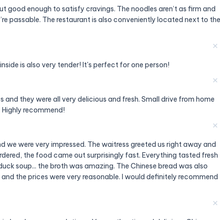
ut good enough to satisfy cravings. The noodles aren’t as firm and
’re passable. The restaurant is also conveniently located next to th
✕
nside is also very tender! It's perfect for one person!
✕
ps and they were all very delicious and fresh. Small drive from home
e. Highly recommend!
✕
 and we were very impressed. The waitress greeted us right away and
ordered, the food came out surprisingly fast. Everything tasted fresh
e duck soup... the broth was amazing. The Chinese bread was also
t, and the prices were very reasonable. I would definitely recommend
✕