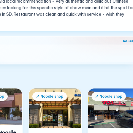
 via local recommendation - Very authentic and delicious Chinese
een looking for this specific style of chow mein and it hit the spot fo
 in SD. Restaurant was clean and quick with service - wish they
AdSe
op
📍
Noodle shop
📍
Noodle shop
Noodle