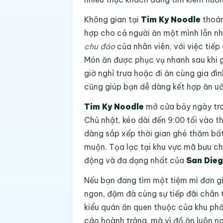
Không gian tại
Tim Ky Noodle
thoán
hợp cho cả người ăn một mình lẫn n
chu đáo
của nhân viên, với việc tiế
Món ăn được phục vụ nhanh sau khi g
giờ nghỉ trưa hoặc đi ăn cùng gia đìn
cũng giúp bạn dễ dàng kết hợp ăn uố
Tim Ky Noodle
mở cửa bảy ngày tron
Chủ nhật, kéo dài đến 9:00 tối vào t
dàng sắp xếp thời gian ghé thăm bất
muộn. Tọa lạc tại khu vực mã bưu ch
động và đa dạng nhất của
San Die
Nếu bạn đang tìm một tiệm mì đơn g
ngon, đậm đà cùng sự tiếp đãi chân 
kiểu quán ăn quen thuộc của khu phố
cáo hoành tráng, mà vì đồ ăn luôn n