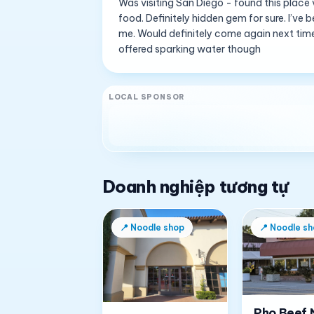
Was visiting San Diego - found this place
food. Definitely hidden gem for sure. I’ve b
me. Would definitely come again next time
offered sparking water though
LOCAL SPONSOR
Doanh nghiệp tương tự
📍
Noodle shop
📍
Noodle sh
Pho Beef 