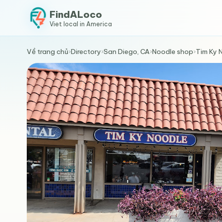
FindALoco
Viet local in America
Về trang chủ
›
Directory
›
San Diego, CA
›
Noodle shop
›
Tim Ky 